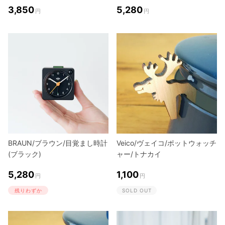
3,850
5,280
円
円
BRAUN/ブラウン/目覚まし時計
Veico/ヴェイコ/ポットウォッチ
(ブラック)
ャー/トナカイ
5,280
1,100
円
円
残りわずか
SOLD OUT