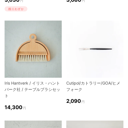
円
円
残りわずか
Iris Hantverk / イリス・ハント
Cutipol/カトラリー/GOA/ヒメ
バーク社 / テーブルブラシセッ
フォーク
ト
2,090
円
14,300
円