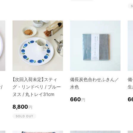
S
【次回入荷未定】スティ
備長炭色合わせふきん／
備
/
グ・リンドベリ / プルー
水色
生
ヌス / 丸トレイ31cm
660
6
円
8,800
円
SOLD OUT