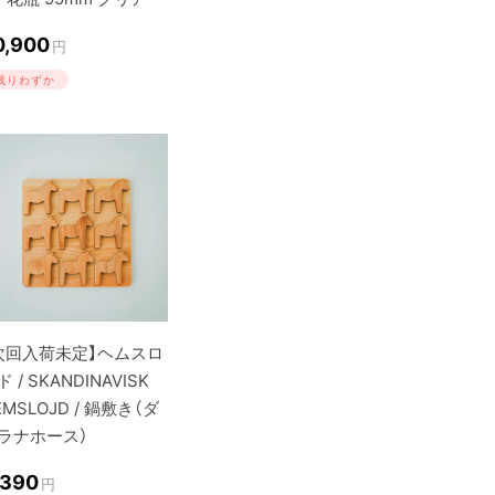
0,900
円
残りわずか
次回入荷未定】ヘムスロ
 / SKANDINAVISK
EMSLOJD / 鍋敷き（ダ
ラナホース）
,390
円