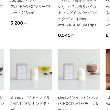
ARABIA/アラビ
「見た目も機能もあきら
「
/プ
ア/24H/AVEC/ブルー/プ
めない」持ち歩きたくな
め
レート（26cm）
るバッグインバッグ（ボ
る
ーダー）/fog linen
ャ
5,280
円
work×KURASHI&Trips
wo
6,545
6
円
ル
sheep / ソイキャンドル
sheep / ソイキャンドル
ii
グレ
/ MINT TEA（ミントティ
/ CHOCOLATE（チョコレ
A
ー）
ート）
ト