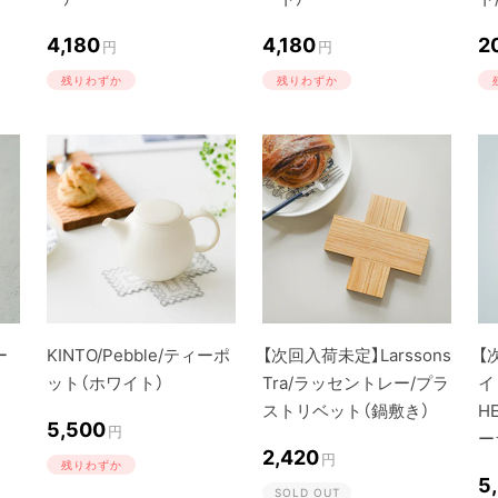
4,180
4,180
2
円
円
残りわずか
残りわずか
ー
KINTO/Pebble/ティーポ
【次回入荷未定】Larssons
【
ット（ホワイト）
Tra/ラッセントレー/プラ
イド
ストリベット（鍋敷き）
H
5,500
円
ー
2,420
円
残りわずか
5
SOLD OUT