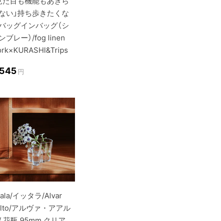
見た目も機能もあきら
ない」持ち歩きたくな
バッグインバッグ（シ
ンブレー）/fog linen
rk×KURASHI&Trips
,545
円
ttala/イッタラ/Alvar
alto/アルヴァ・アアル
/ 花瓶 95mm クリア