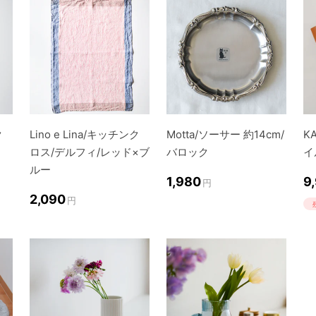
ク
Lino e Lina/キッチンク
Motta/ソーサー 約14cm/
K
ロス/デルフィ/レッド×ブ
バロック
イ
ルー
1,980
9
円
2,090
円