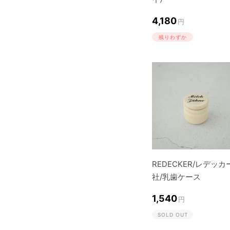
4,180
円
残りわずか
REDECKER/レデッカ
社/乳歯ケース
1,540
円
SOLD OUT