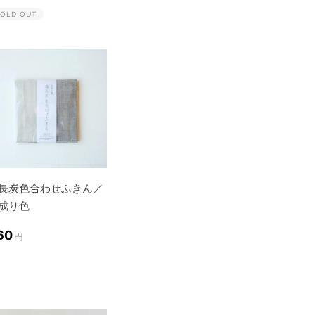
OLD OUT
長炭色合わせふきん／
成り色
60
円