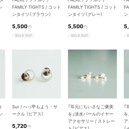
レ
FAMILY TIGHTS / コット
FAMILY TIGHTS / コット
FA
ンタイツ（ブラウン）
ンタイツ（グレー）
ン
5,500
5,500
5
円
円
SOLD OUT
SOLD OUT
S
コ
Sur / べっ甲もよう・サ
「耳元にちいさなご褒美
「
ン
ークル （ピアス）
を」淡水パールのイヤー
を
アクセサリー / ストレー
ア
5,720
円
ト（ピアス）
（