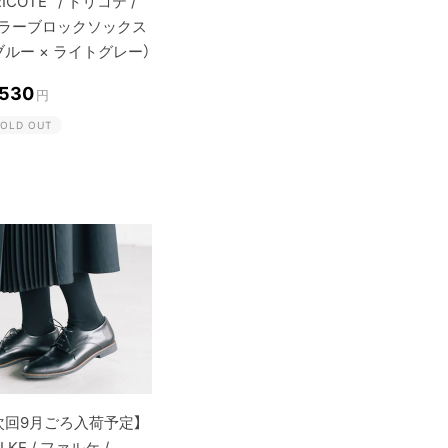
RICOTE´ / トリコテ /
ラーブロックソックス
ブルー × ライトグレー）
,530
円
OLD OUT
次回9月ごろ入荷予定】
ALKE / ファルケ /