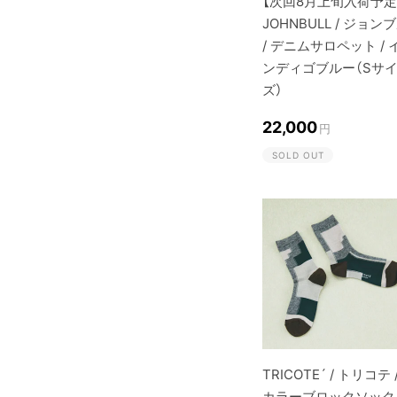
【次回8月上旬入荷予定
JOHNBULL / ジョン
/ デニムサロペット / 
ンディゴブルー（Sサ
ズ）
22,000
円
SOLD OUT
TRICOTE´ / トリコテ 
カラーブロックソック