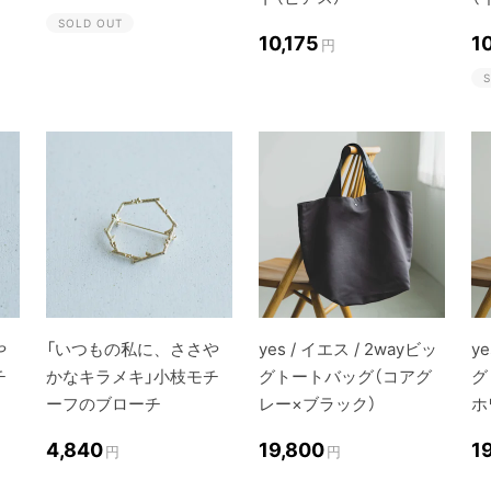
SOLD OUT
10,175
1
円
S
や
「いつもの私に、ささや
yes / イエス / 2wayビッ
y
チ
かなキラメキ」小枝モチ
グトートバッグ（コアグ
グ
ーフのブローチ
レー×ブラック）
ホ
4,840
19,800
1
円
円