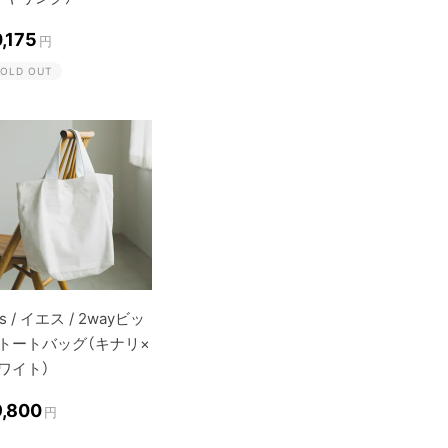
0,175
円
OLD OUT
es / イエス / 2wayビッ
トートバッグ（キナリ×
ワイト）
9,800
円