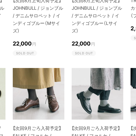
】
【次回8月上旬入荷予定】
【次回8月上旬入荷予定】
T
ブル
JOHNBULL / ジョンブル
JOHNBULL / ジョンブル
カ
イ
/ デニムサロペット / イ
/ デニムサロペット / イ
（
イ
ンディゴブルー（Mサイ
ンディゴブルー（Lサイ
2
ズ）
ズ）
S
22,000
22,000
円
円
SOLD OUT
SOLD OUT
/
【次回9月ごろ入荷予定】
【次回9月ごろ入荷予定】
【
ス
FALKE / ファルケ /
FALKE / ファルケ /
F