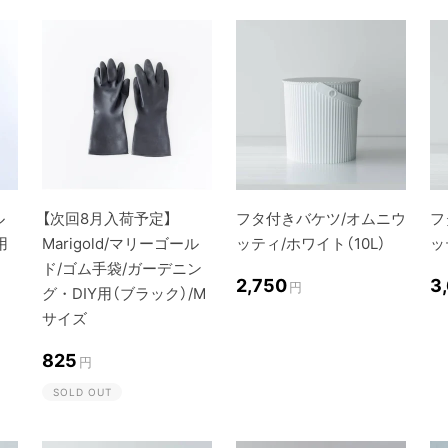
ル
【次回8月入荷予定】
フタ付きバケツ/オムニウ
フ
用
Marigold/マリーゴール
ッティ/ホワイト（10L）
ッ
ド/ゴム手袋/ガーデニン
2,750
3
円
グ・DIY用（ブラック）/M
サイズ
825
円
SOLD OUT