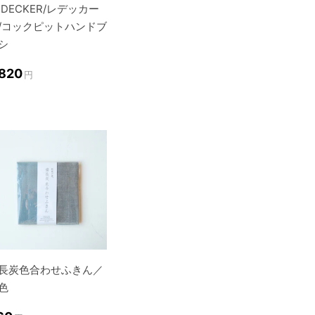
EDECKER/レデッカー
/コックピットハンドブ
シ
,820
円
長炭色合わせふきん／
色