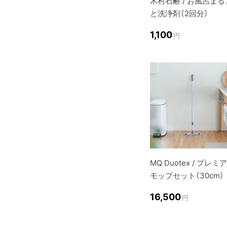
木村石鹸 / お風呂まる
と洗浄剤（2回分）
1,100
円
MQ Duotex / プレミ
モップセット（30cm）
16,500
円