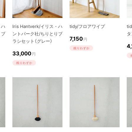
ス・ハ
Iris Hantverk/イリス・ハ
tidy/フロアワイプ
t
りブ
ントバーク社/ちりとりブ
タ
7,150
円
ラシセット（グレー）
4
残りわずか
33,000
円
残りわずか