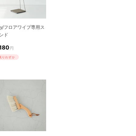
idy/フロアワイプ専用ス
ンド
,180
円
残りわずか