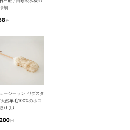
村石鹸 / 自動製氷機の
浄剤
58
円
ュージーランド/ダスタ
/天然羊毛100%のホコ
取り（L）
,200
円