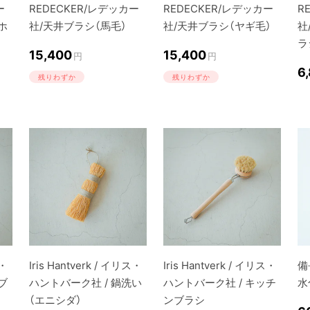
ー
REDECKER/レデッカー
REDECKER/レデッカー
R
ホ
社/天井ブラシ（馬毛）
社/天井ブラシ（ヤギ毛）
社
ラ
15,400
15,400
円
円
6
残りわずか
残りわずか
ス・
Iris Hantverk / イリス・
Iris Hantverk / イリス・
備
ブ
ハントバーク社 / 鍋洗い
ハントバーク社 / キッチ
水
（エニシダ）
ンブラシ