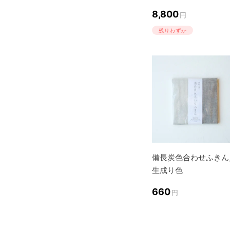
8,800
円
残りわずか
備長炭色合わせふきん
生成り色
660
円