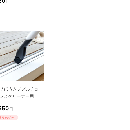
60
円
0 / ほうきノズル / コー
レスクリーナー用
,650
円
残りわずか