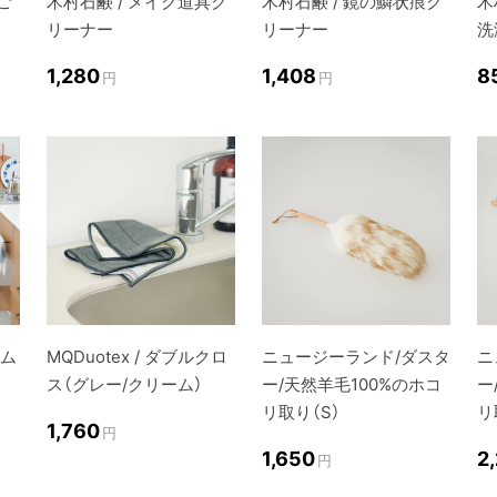
ご
木村石鹸 / メイク道具ク
木村石鹸 / 鏡の鱗状痕ク
木
リーナー
リーナー
洗
1,280
1,408
8
円
円
アム
MQDuotex / ダブルクロ
ニュージーランド/ダスタ
ニ
ス（グレー/クリーム）
ー/天然羊毛100%のホコ
ー
リ取り（S）
リ
1,760
円
1,650
2
円