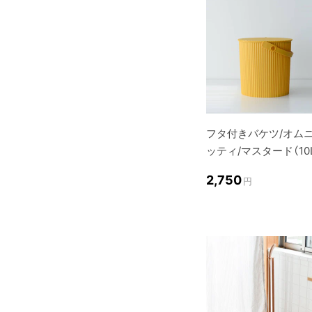
フタ付きバケツ/オム
ッティ/マスタード（10
2,750
円