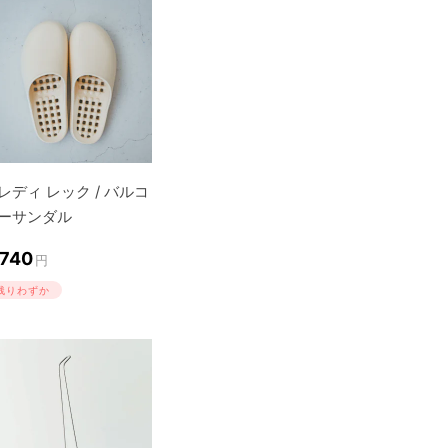
レディ レック / バルコ
ーサンダル
,740
円
残りわずか