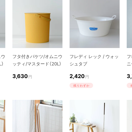
ニウ
フタ付きバケツ/オムニウ
フレディ レック / ウォッ
フ
L）
ッティ/マスタード（20L）
シュタブ
ニ
3,630
2,420
3
円
円
残りわずか