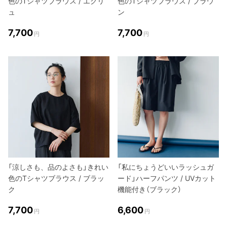
色のTシャツブラウス / エクリ
色のTシャツブラウス / ブラウ
ュ
ン
7,700
7,700
円
円
「涼しさも、品のよさも」きれい
「私にちょうどいいラッシュガ
色のTシャツブラウス / ブラッ
ード」ハーフパンツ / UVカット
ク
機能付き（ブラック）
7,700
6,600
円
円