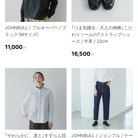
JOHNBULL / プルオーバー / ブ
「つま先踊る、大人の相棒」こだ
ラック（Mサイズ）
わりソールのTストラップシュ
ーズ / 牛革 / 23cm
11,000
円
16,500
円
「やわらかに、凛と」すずらん揺
JOHNBULL / ジョンブル / テー