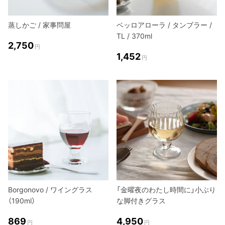
蒸しかご / 家事問屋
ベッロアローラ / タンブラー /
TL / 370ml
2,750
円
1,452
円
Borgonovo / ワイングラス
「金曜夜のわたし時間に」小ぶり
（190ml）
な脚付きグラス
869
4,950
円
円