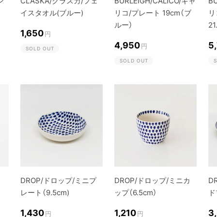
ン
CLASKA/クラスカ/フェ
BURLEIGH/CALICO/キャ
B
イスタオル(ブルー)
リコ/プレート 19cm（ブ
リ
ルー）
2
1,650
円
4,950
5
円
SOLD OUT
SOLD OUT
S
DROP/ドロップ/ミニプ
DROP/ドロップ/ミニカ
D
レート（9.5cm)
ップ（6.5cm）
ド
1,430
1,210
3
円
円