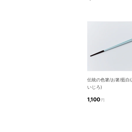
伝統の色箸/お箸/藍白
いじろ)
1,100
円