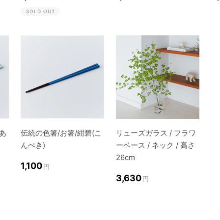
SOLD OUT
(あ
伝統の色箸/お箸/紺碧(こ
リューズガラス / フラワ
んぺき)
ーベース / ネック / 高さ
26cm
1,100
円
3,630
円