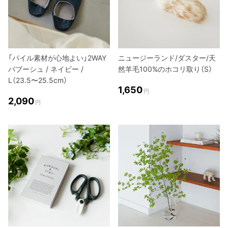
「パイル素材が心地よい」2WAY
ニュージーランド/ダスター/天
バブーシュ / ネイビー /
然羊毛100%のホコリ取り（S）
L（23.5〜25.5cm）
1,650
円
2,090
円