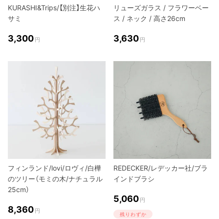
KURASHI&Trips/【別注】生花ハ
リューズガラス / フラワーベー
サミ
ス / ネック / 高さ26cm
3,300
3,630
円
円
フィンランド/lovi/ロヴィ/白樺
REDECKER/レデッカー社/ブラ
のツリー（モミの木/ナチュラル
インドブラシ
25cm）
5,060
円
8,360
円
残りわずか