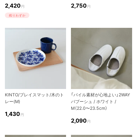
2,420
2,750
円
円
残りわずか
KINTO/プレイスマット/木のト
「パイル素材が心地よい」2WAY
レー(M)
バブーシュ / ホワイト /
M（22.0〜23.5cm）
1,430
円
2,090
円