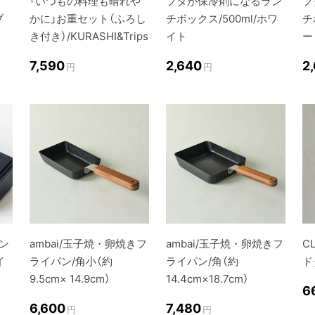
「いつもの料理も晴れや
フタが保冷剤になるラン
フ
ブ
かに」お重セット（ふろし
チボックス/500ml/ホワ
チ
き付き）/KURASHI&Trips
イト
ー
7,590
2,640
2
円
円
ン
ambai/玉子焼・卵焼きフ
ambai/玉子焼・卵焼きフ
C
イ
ライパン/角小（約
ライパン/角（約
ド
9.5cm× 14.9cm）
14.4cm×18.7cm）
6
6,600
7,480
円
円