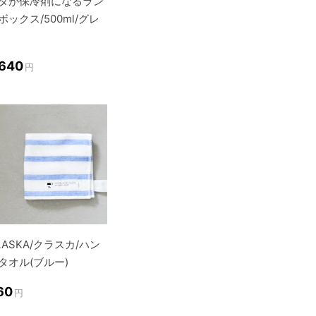
タが保冷剤になるラン
ボックス/500ml/グレ
,640
円
LASKA/クラスカ/ハン
タオル(ブルー)
60
円