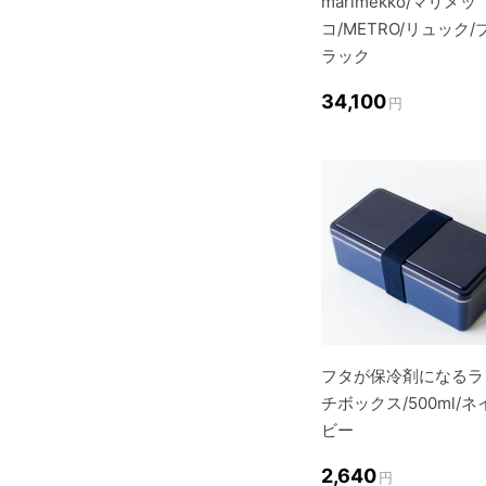
marimekko/マリメッ
コ/METRO/リュック/
ラック
34,100
円
フタが保冷剤になるラ
チボックス/500ml/ネ
ビー
2,640
円