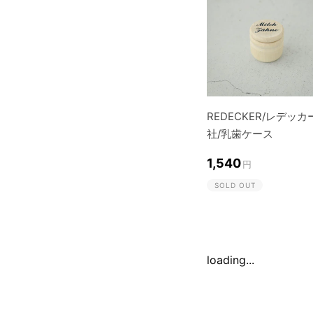
REDECKER/レデッカ
社/乳歯ケース
1,540
円
SOLD OUT
loading...