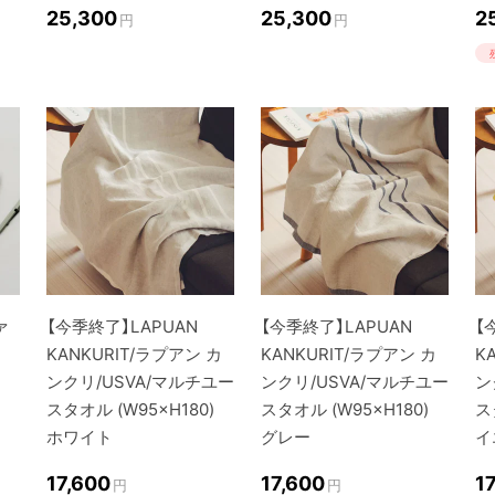
25,300
25,300
2
円
円
ァ
【今季終了】LAPUAN
【今季終了】LAPUAN
【
KANKURIT/ラプアン カ
KANKURIT/ラプアン カ
K
ンクリ/USVA/マルチユー
ンクリ/USVA/マルチユー
ン
スタオル (W95×H180)
スタオル (W95×H180)
ス
ホワイト
グレー
イ
17,600
17,600
1
円
円