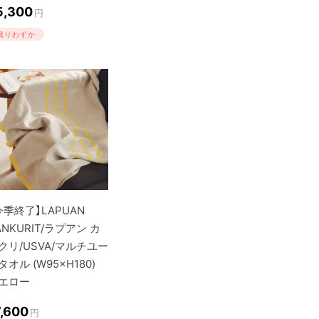
5,300
円
残りわずか
今季終了】LAPUAN
ANKURIT/ラプアン カ
クリ/USVA/マルチユー
タオル (W95×H180)
エロー
7,600
円