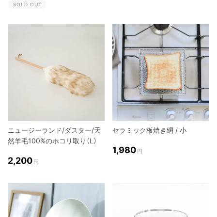
SOLD OUT
ニュージーランド/ダスター/天
セラミック板焼き網 / 小
然羊毛100%のホコリ取り（L）
1,980
円
2,200
円