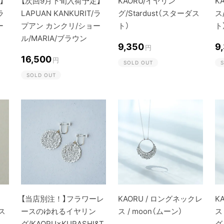
】
【次回9月下旬入荷予定】
KAORU/イヤリン
K
ラ
LAPUAN KANKURIT/ラ
グ/Stardust（スターダス
ス
ー
プアン カンクリ/ショー
ト）
ト
ル/MARIA/ブラウン
9,350
9
円
16,500
円
SOLD OUT
S
SOLD OUT
【当店別注！】フラワーレ
KAORU / ロングネックレ
K
ダス
ースのゆれるイヤリン
ス / moon（ムーン）
ス
グ/KAORU×KURASHI&T
グ