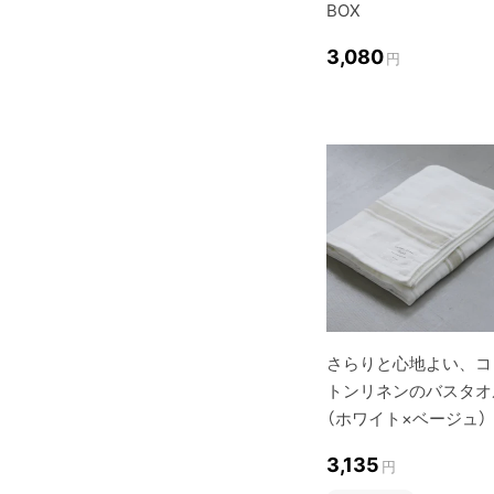
BOX
3,080
円
さらりと心地よい、コ
トンリネンのバスタオ
（ホワイト×ベージュ）
3,135
円