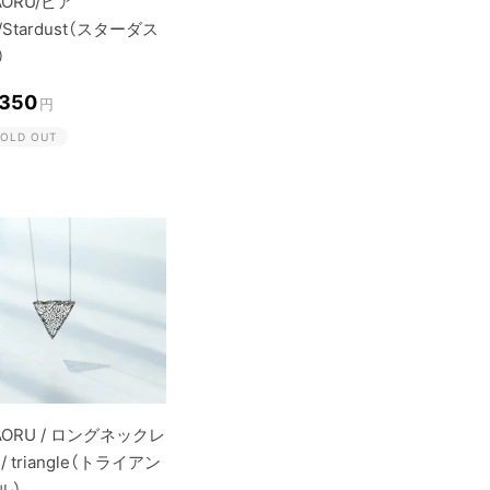
AORU/ピア
/Stardust（スターダス
）
,350
円
OLD OUT
AORU / ロングネックレ
 / triangle（トライアン
ル）