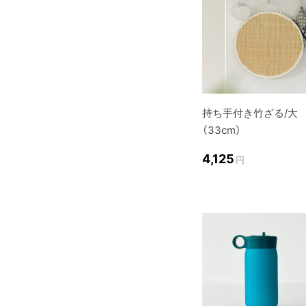
持ち手付き竹ざる/大
（33cm）
4,125
円