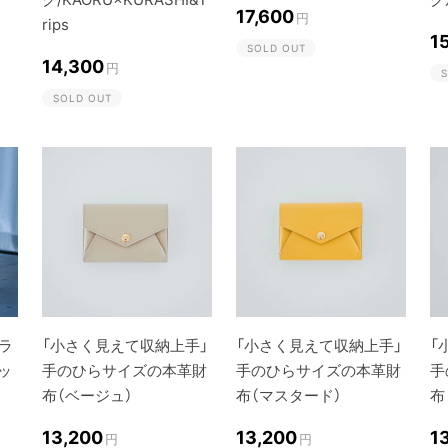
17,600
円
rips
1
SOLD OUT
14,300
円
S
SOLD OUT
ラ
「小さく見えて収納上手」
「小さく見えて収納上手」
「
ラッ
手のひらサイズの本革財
手のひらサイズの本革財
手
布（ベージュ）
布（マスタード）
布
13,200
13,200
1
円
円