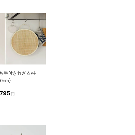
ち手付き竹ざる/中
30cm）
,795
円