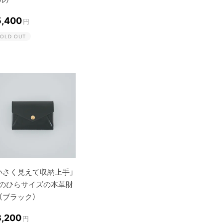
5,400
円
OLD OUT
小さく見えて収納上手」
のひらサイズの本革財
（ブラック）
3,200
円