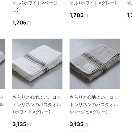
オル（ホワイト×ベージ
オル（ホワイト×グレー）
オ
ュ）
1,705
1
円
1,705
円
ッ
さらりと心地よい、コッ
さらりと心地よい、コッ
ル
トンリネンのバスタオル
トンリネンのバスタオル
（ホワイト×グレー）
（ベージュ×グレー）
3,135
3,135
円
円