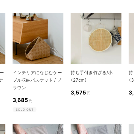
ー
インテリアになじむケー
持ち手付き竹ざる/小
持
ナ
ブル収納バスケット / ブ
（27cm）
（
ラウン
3,575
3
円
3,685
円
SOLD OUT