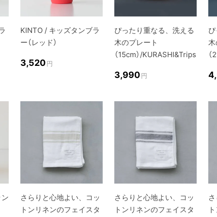
ブラ
KINTO / キッズタンブラ
ぴったり重なる、洗える
ぴ
ー（レッド）
木のプレート
木
（15cm）/KURASHI&Trips
（2
3,520
円
3,990
4
円
ラン
さらりと心地よい、コッ
さらりと心地よい、コッ
さ
トンリネンのフェイスタ
トンリネンのフェイスタ
ト