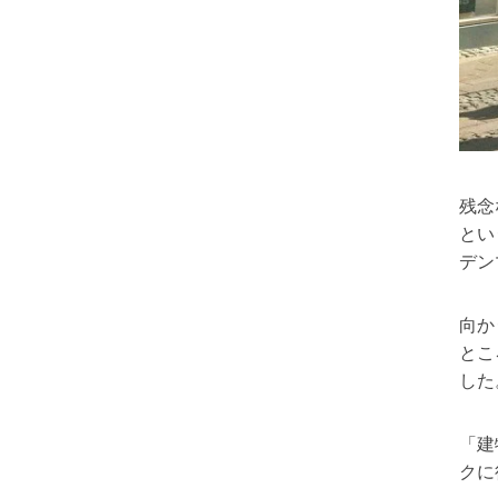
残念
とい
デン
向か
とこ
した
「建
クに