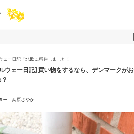
ウェー日記「北欧に移住しました！」
ノルウェー日記】買い物をするなら、デンマークがお
め？
ター 桒原さやか