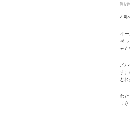
街を
4月
イー
祝っ
みた
ノル
す）
どれ
わた
てき