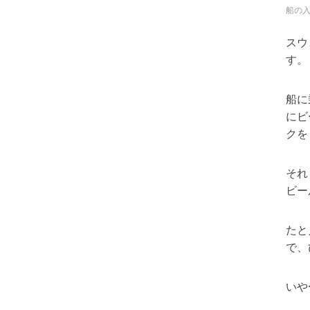
船の
スウ
す。
船に
にビ
クを
それ
ビー
たと
で、
いや