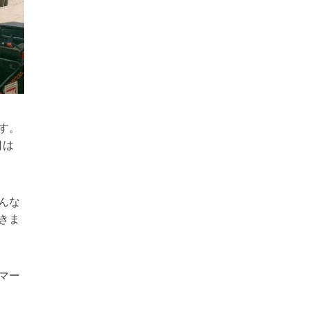
す。
日は
んな
きま
マー