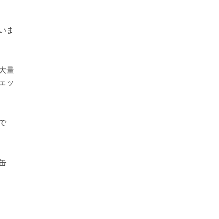
いま
大量
ェッ
で
缶