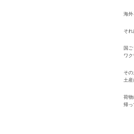
海外
それ
国ご
ワク
その
土産
荷物
帰っ