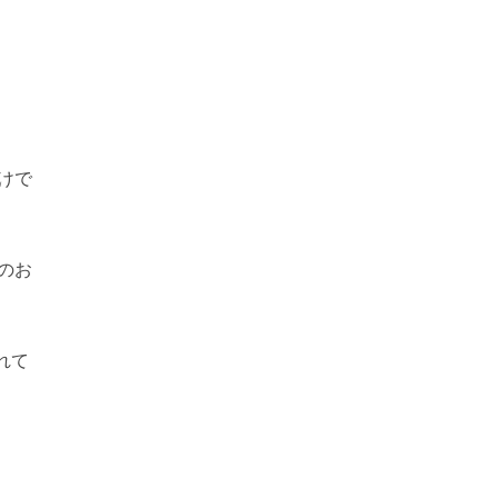
けで
のお
れて