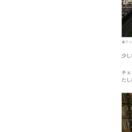
▲チ
少し
チェ
たし