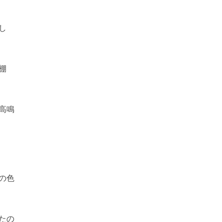
し
棚
高鳴
の色
たの