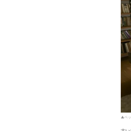
▲ベ
古い