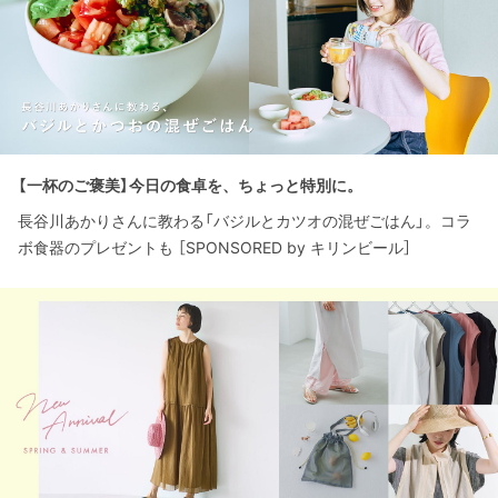
【一杯のご褒美】今日の食卓を、ちょっと特別に。
長谷川あかりさんに教わる「バジルとカツオの混ぜごはん」。コラ
ボ食器のプレゼントも ［SPONSORED by キリンビール］