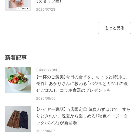
（スタッフ西）
2026/07/23
もっと見る
新着記事
Sponsored
【一杯のご褒美】今日の食卓を、ちょっと特別に。
長谷川あかりさんに教わる「バジルとカツオの混
ぜごはん」。コラボ食器のプレゼントも
2026/08/06
【バイヤー裏話】当店限定◎ 気負わずはけて、すら
りときれい。晩夏から楽しめる「秋色イージータ
ックパンツ」が新登場！
2026/08/06