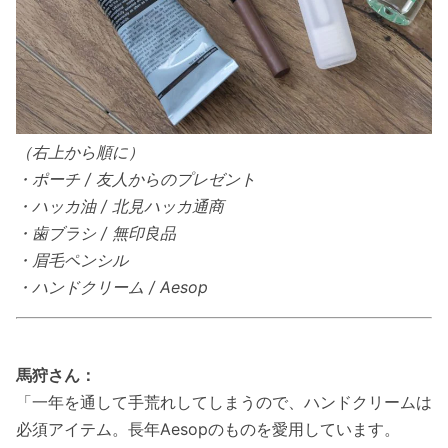
（右上から順に）
・ポーチ / 友人からのプレゼント
・ハッカ油 / 北見ハッカ通商
・歯ブラシ / 無印良品
・眉毛ペンシル
・ハンドクリーム / Aesop
馬狩さん：
「一年を通して手荒れしてしまうので、ハンドクリームは
必須アイテム。長年Aesopのものを愛用しています。