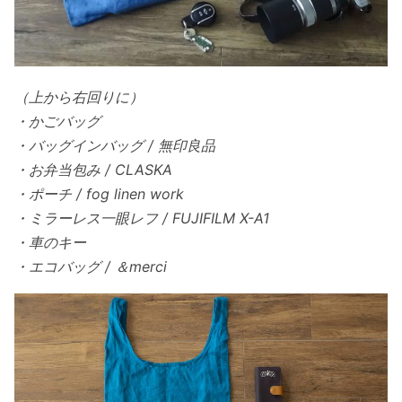
（上から右回りに）
・かごバッグ
・バッグインバッグ / 無印良品
・お弁当包み / CLASKA
・ポーチ / fog linen work
・ミラーレス一眼レフ / FUJIFILM X-A1
・車のキー
・エコバッグ / ＆merci