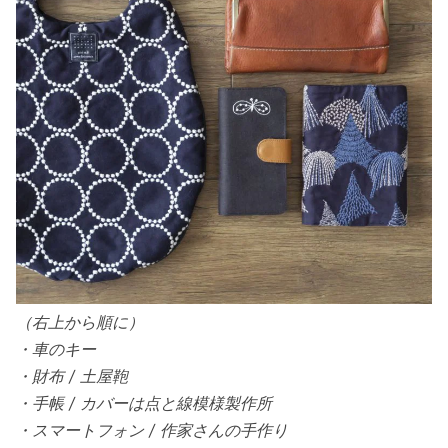
（右上から順に）
・車のキー
・財布 / 土屋鞄
・手帳 / カバーは点と線模様製作所
・スマートフォン / 作家さんの手作り