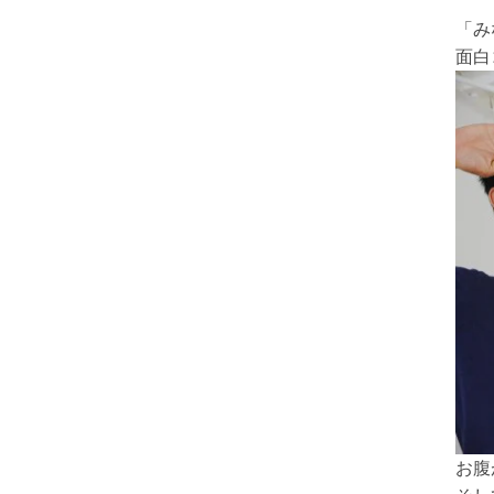
「み
面白
お腹