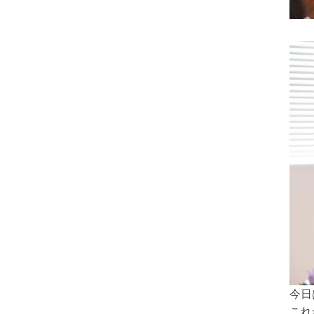
今日
これ