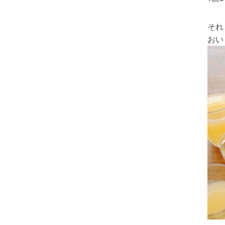
それ
おい