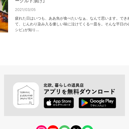
ーグルト漬け」
2021/03/05
疲れた日はいつも、ああ魚が食べたいなぁ、なんて思います。でき
て、じんわり染み入る優しい味に泣けてくる一皿を。そんな平日の
シピ」が知り...