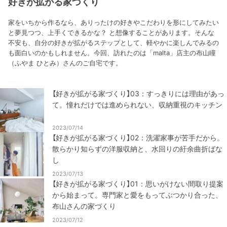
好きが拡がる家づくり
家をいちから作るなら、ありったけの好きやこだわりを形にしてみたい
と夢見つつ、上手くできるかな？ と想像することがあります。そんな
不安も、自分の好きが拡がるステップとして、軽やかに楽しんでみるの
も面白いのかもしれません。今回、訪れたのは「malta」店主の布山瞳
（ふやま ひとみ）さんのご自宅です。
【好きが拡がる家づくり】03：すっきりには理由があっ
て。憧れだけでは進められない、収納重視のキッチン
2023/07/14
【好きが拡がる家づくり】02：洗濯家事が苦手だから。
散らかり知らずの洋服収納と、水回りの紆余曲折ばな
し
2023/07/13
【好きが拡がる家づくり】01：思いがけない間取り提案
から始まって。専門家と愛をもってぶつかり合った、
布山さんの家づくり
2023/07/12