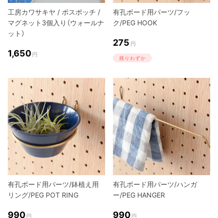
工房カワサキヤ / ポスポッチ /
有孔ボード用パーツ/フッ
マグネット3個入り（ウォールナ
ク/PEG HOOK
ット）
275
円
1,650
円
残りわずか
有孔ボード用パーツ/鉢植え用
有孔ボード用パーツ/ハンガ
リング/PEG POT RING
ー/PEG HANGER
990
990
円
円