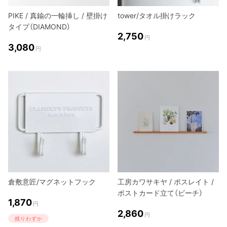
PIKE / 真鍮の一輪挿し / 壁掛け
tower/タオル掛けラック
タイプ（DIAMOND）
2,750
円
3,080
円
倉敷意匠/マグネットフック
工房カワサキヤ / ポスレイト /
ポストカード立て（ビーチ）
1,870
円
2,860
円
残りわずか