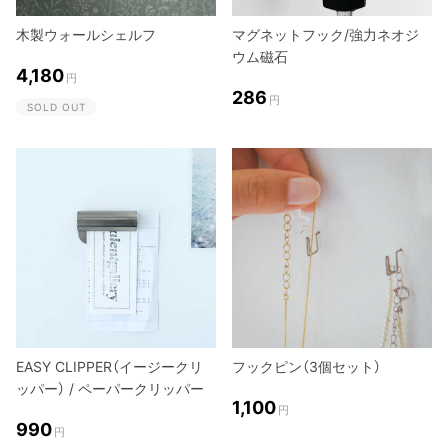
木製ウォールシェルフ
マグネットフック/強力ネオジ
ウム磁石
4,180
円
286
円
SOLD OUT
EASY CLIPPER（イージークリ
フックピン（3個セット）
ッパー） / ペーパークリッパー
1,100
円
990
円