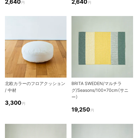
2,640
2,640
円
円
北欧カラーのフロアクッション
BRITA SWEDEN/マルチラ
/ 中材
グ/Seasons/100×70cm（サニ
ー）
3,300
円
19,250
円