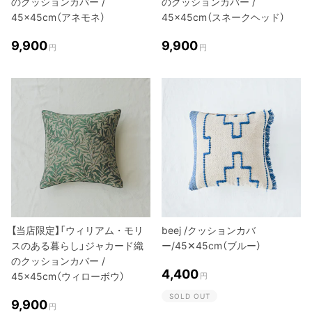
のクッションカバー /
のクッションカバー /
45×45cm（アネモネ）
45×45cm（スネークヘッド）
9,900
9,900
円
円
【当店限定】「ウィリアム・モリ
beej /クッションカバ
スのある暮らし」ジャカード織
ー/45✕45cm（ブルー）
のクッションカバー /
4,400
45×45cm（ウィローボウ）
円
SOLD OUT
9,900
円