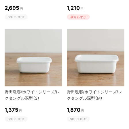
2,695
1,210
円
円
SOLD OUT
残りわずか
野田琺瑯/ホワイトシリーズ/レ
野田琺瑯/ホワイトシリーズ/レ
クタングル深型（S）
クタングル深型（M）
1,375
1,870
円
円
SOLD OUT
SOLD OUT