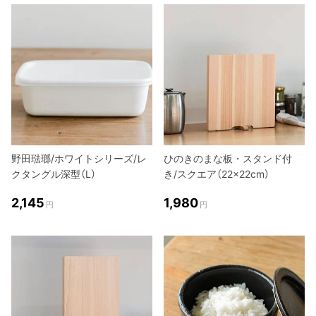
野田琺瑯/ホワイトシリーズ/レ
ひのきのまな板・スタンド付
クタングル深型（L）
き/スクエア（22×22cm）
2,145
1,980
円
円