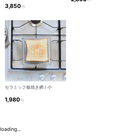
3,850
円
セラミック板焼き網 / 小
1,980
円
loading...