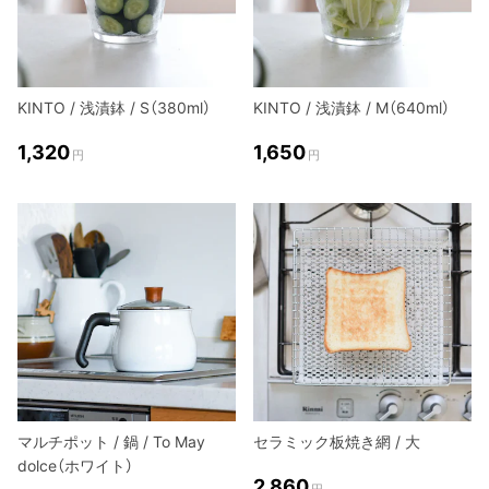
KINTO / 浅漬鉢 / S（380ml）
KINTO / 浅漬鉢 / M（640ml）
1,320
1,650
円
円
マルチポット / 鍋 / To May
セラミック板焼き網 / 大
dolce（ホワイト）
2,860
円