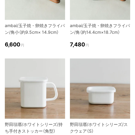
ambai/玉子焼・卵焼きフライパ
ambai/玉子焼・卵焼きフライパ
ン/角小（約9.5cm× 14.9cm）
ン/角（約14.4cm×18.7cm）
6,600
7,480
円
円
野田琺瑯/ホワイトシリーズ/持
野田琺瑯/ホワイトシリーズ/ス
ち手付きストッカー（角型）
クウェア（S）