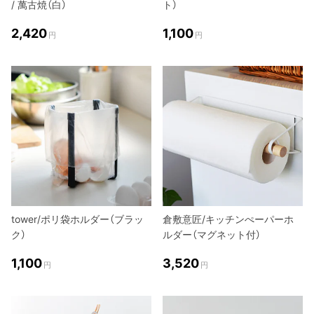
/ 萬古焼（白）
ト）
2,420
1,100
円
円
tower/ポリ袋ホルダー（ブラッ
倉敷意匠/キッチンぺーパーホ
ク）
ルダー（マグネット付）
1,100
3,520
円
円