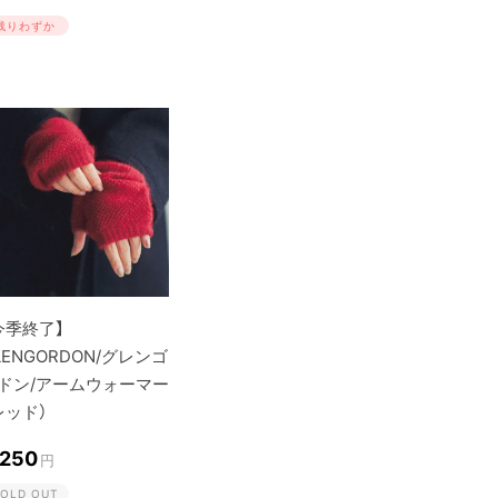
残りわずか
今季終了】
LENGORDON/グレンゴ
ドン/アームウォーマー
レッド）
,250
円
OLD OUT