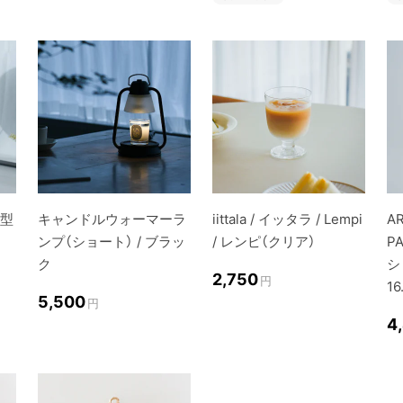
き型
キャンドルウォーマーラ
iittala / イッタラ / Lempi
A
ンプ（ショート） / ブラッ
/ レンピ（クリア）
P
ク
シ
2,750
円
16
5,500
円
4