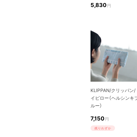
5,830
円
KLIPPAN/クリッパン/
イピロー（ヘルシンキ
ルー）
7,150
円
残りわずか