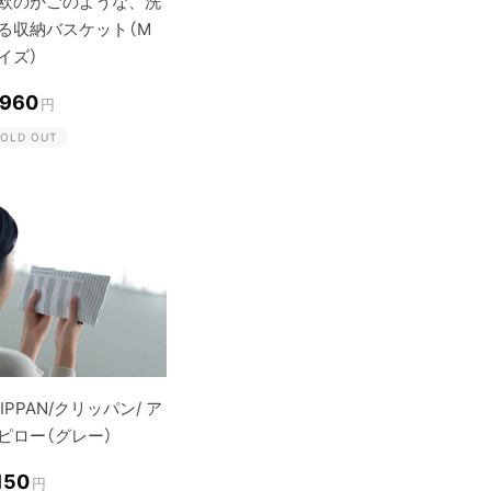
欧のかごのような、洗
る収納バスケット（M
イズ）
,960
円
OLD OUT
LIPPAN/クリッパン/ ア
ピロー（グレー）
150
円