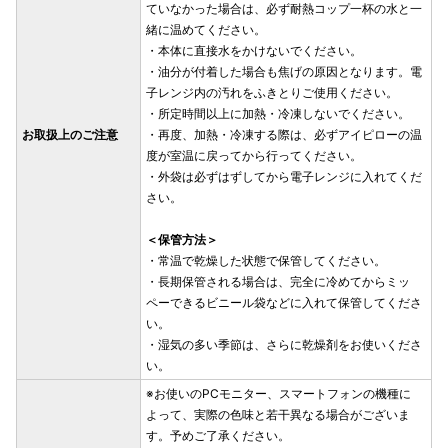
ていなかった場合は、必ず耐熱コップ一杯の水と一
緒に温めてください。
・本体に直接水をかけないでください。
・油分が付着した場合も焦げの原因となります。電
子レンジ内の汚れをふきとりご使用ください。
・所定時間以上に加熱・冷凍しないでください。
お取扱上のご注意
・再度、加熱・冷凍する際は、必ずアイピローの温
度が室温に戻ってから行ってください。
・外袋は必ずはずしてから電子レンジに入れてくだ
さい。
＜保管方法＞
・常温で乾燥した状態で保管してください。
・長期保管される場合は、完全に冷めてからミッ
ペーできるビニール袋などに入れて保管してくださ
い。
・湿気の多い季節は、さらに乾燥剤をお使いくださ
い。
※お使いのPCモニター、スマートフォンの機種に
よって、実際の色味と若干異なる場合がございま
す。予めご了承ください。