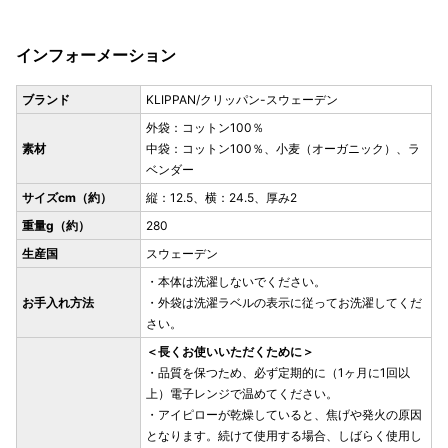
インフォーメーション
ブランド
KLIPPAN/クリッパン-スウェーデン
外袋：コットン100％
素材
中袋：コットン100％、小麦（オーガニック）、ラ
ベンダー
サイズcm（約）
縦：12.5、横：24.5、厚み2
重量g（約）
280
生産国
スウェーデン
・本体は洗濯しないでください。
お手入れ方法
・外袋は洗濯ラベルの表示に従ってお洗濯してくだ
さい。
＜長くお使いいただくために＞
・品質を保つため、必ず定期的に（1ヶ月に1回以
上）電子レンジで温めてください。
・アイピローが乾燥していると、焦げや発火の原因
となります。続けて使用する場合、しばらく使用し