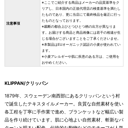
※ここでご紹介する商品はメーカーの品質基準をク
リアし、日本国内の正規代理店の検査基準を満たし
たものであり、更に当店にて最終検品を厳正に行っ
たものとなっております。
注意事項
※裁断の都合上ひとつひとつ柄の出方が異なりま
す。お届けする商品と商品画像には若干の相違が生
じる場合がございますことをご了承くださいませ。
※本製品はEUオーガニック認証の小麦が使われてい
ます。
※小麦アレルギーや肌に疾患のある方は、ご使用を
おやめください。
KLIPPAN/クリッパン
1879年、スウェーデン南西部にあるクリッパンという村
で誕生したテキスタイルメーカー。良質な自然素材を使い
各工程を丁寧に手作業で進め、ブランケットなど幅広い製
品を作り続けています。肌に心地よい自然素材、斬新なパ
ターンと明るい配色、伝統的な動物などのモチーフが人気