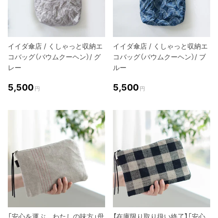
イイダ傘店 / くしゃっと収納エ
イイダ傘店 / くしゃっと収納エ
コバッグ（バウムクーヘン）/ グ
コバッグ（バウムクーヘン）/ ブ
レー
ルー
5,500
5,500
円
円
「安心を運ぶ、わたしの味方」母
【在庫限り取り扱い終了】「安心