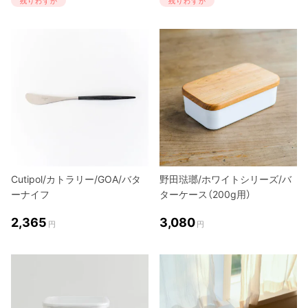
残りわずか
残りわずか
Cutipol/カトラリー/GOA/バタ
野田琺瑯/ホワイトシリーズ/バ
ーナイフ
ターケース（200g用）
2,365
3,080
円
円