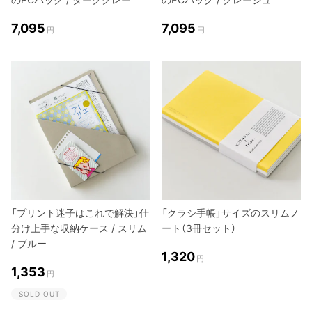
7,095
7,095
円
円
「プリント迷子はこれで解決」仕
「クラシ手帳」サイズのスリムノ
分け上手な収納ケース / スリム
ート（3冊セット）
/ ブルー
1,320
円
1,353
円
SOLD OUT