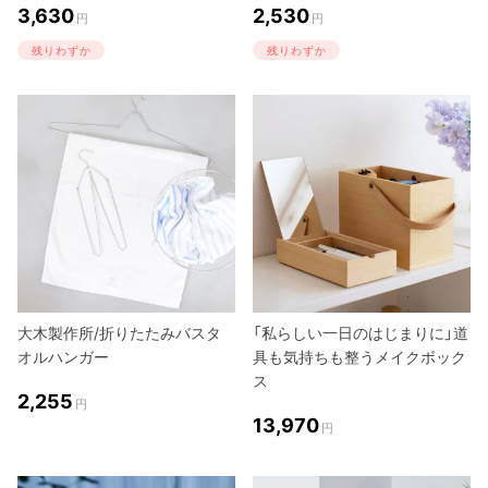
3,630
2,530
円
円
残りわずか
残りわずか
大木製作所/折りたたみバスタ
「私らしい一日のはじまりに」道
オルハンガー
具も気持ちも整うメイクボック
ス
2,255
円
13,970
円