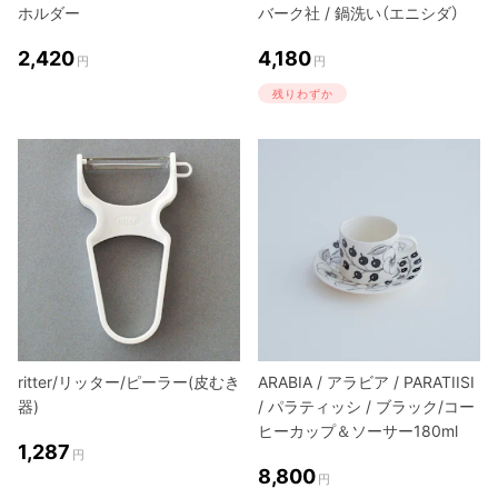
ホルダー
バーク社 / 鍋洗い（エニシダ）
2,420
4,180
円
円
残りわずか
ritter/リッター/ピーラー(皮むき
ARABIA / アラビア / PARATIISI
器)
/ パラティッシ / ブラック/コー
ヒーカップ＆ソーサー180ml
1,287
円
8,800
円