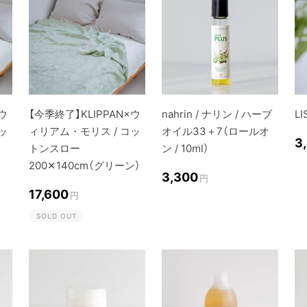
×ウ
【今季終了】KLIPPAN×ウ
nahrin / ナリン / ハーブ
L
ッ
ィリアム・モリス / コッ
オイル33＋7（ロールオ
3
トンスロー
ン / 10ml）
200✕140cm（グリーン）
3,300
円
17,600
円
SOLD OUT