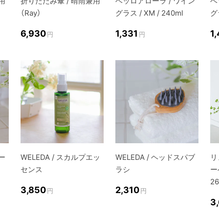
用
折りたたみ傘 / 晴雨兼用
ベッロアローラ / ワイン
ベ
（Ray）
グラス / XM / 240ml
グラ
6,930
1,331
1
円
円
リー
WELEDA / スカルプエッ
WELEDA / ヘッドスパブ
リ
センス
ラシ
ー
2
3,850
2,310
円
円
3