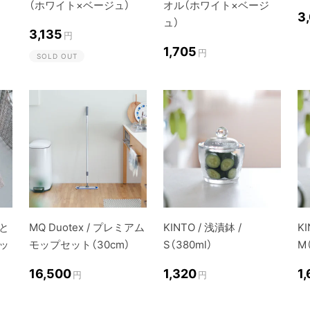
（ホワイト×ベージュ）
オル（ホワイト×ベージ
3
ュ）
3,135
円
1,705
円
SOLD OUT
と
MQ Duotex / プレミアム
KINTO / 浅漬鉢 /
KI
ッ
モップセット（30cm）
S（380ml）
M
16,500
1,320
1
円
円