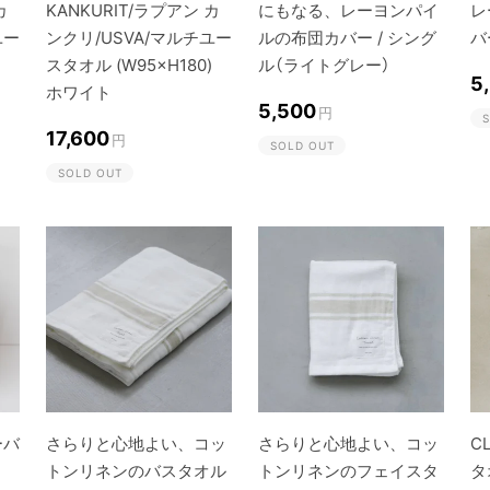
カ
KANKURIT/ラプアン カ
にもなる、レーヨンパイ
レ
ユー
ンクリ/USVA/マルチユー
ルの布団カバー / シング
バ
スタオル (W95×H180)
ル（ライトグレー）
5
ホワイト
5,500
円
S
17,600
円
SOLD OUT
SOLD OUT
ーバ
さらりと心地よい、コッ
さらりと心地よい、コッ
C
トンリネンのバスタオル
トンリネンのフェイスタ
タ