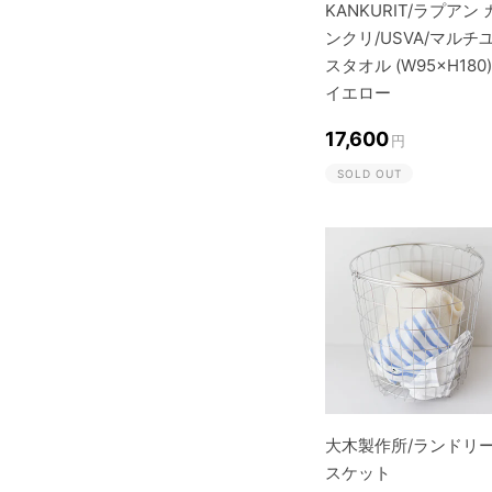
KANKURIT/ラプアン 
ンクリ/USVA/マルチ
スタオル (W95×H180)
イエロー
17,600
円
SOLD OUT
大木製作所/ランドリ
スケット