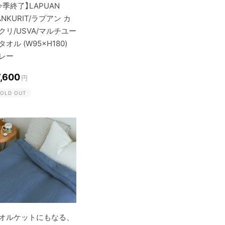
今季終了】LAPUAN
ANKURIT/ラプアン カ
クリ/USVA/マルチユー
タオル (W95×H180)
レー
7,600
円
OLD OUT
オルケットにもなる、