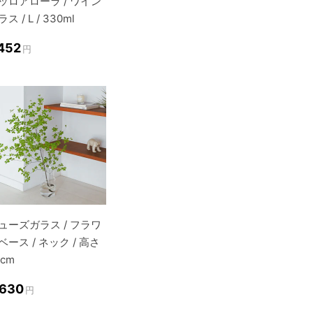
ッロアローラ / ワイン
ス / L / 330ml
,452
円
ューズガラス / フラワ
ベース / ネック / 高さ
6cm
,630
円