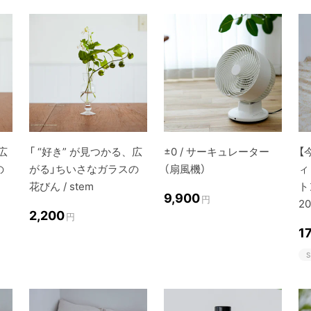
広
「 “好き” が見つかる、広
±0 / サーキュレーター
【
の
がる」ちいさなガラスの
（扇風機）
ィ
花びん / stem
ト
9,900
円
2
2,200
円
1
S