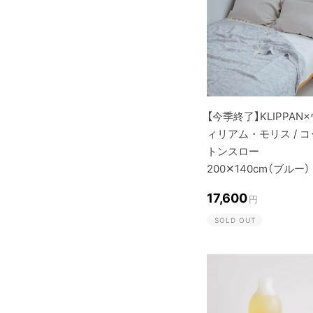
【今季終了】KLIPPAN
ィリアム・モリス / コ
トンスロー
200✕140cm（ブルー）
17,600
円
SOLD OUT