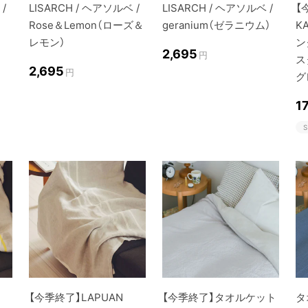
/
LISARCH / ヘアソルベ /
LISARCH / ヘアソルベ /
【
Rose＆Lemon（ローズ＆
geranium（ゼラニウム）
K
レモン）
ン
2,695
円
ス
2,695
円
グ
1
S
【今季終了】LAPUAN
【今季終了】タオルケット
タ