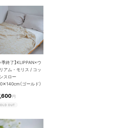
今季終了】KLIPPAN×ウ
リアム・モリス / コッ
ンスロー
00✕140cm（ゴールド）
7,600
円
OLD OUT