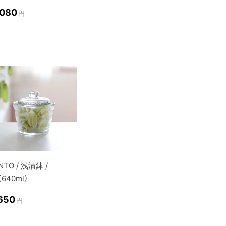
,080
円
NTO / 浅漬鉢 /
（640ml）
,650
円