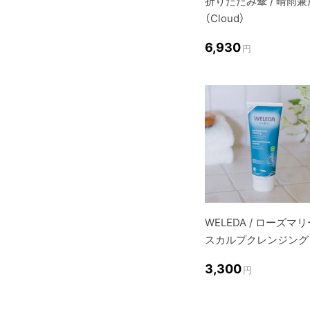
折りたたみ傘 / 晴雨兼
（Cloud）
6,930
円
WELEDA / ローズマ
スカルプクレンジング
3,300
円