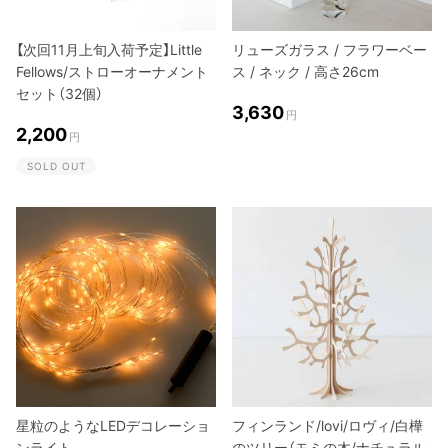
【次回11月上旬入荷予定】Little
リューズガラス / フラワーベー
Fellows/ストローオーナメント
ス / ネック / 高さ26cm
セット（32個）
3,630
円
2,200
円
SOLD OUT
星粒のようなLEDデコレーショ
フィンランド/lovi/ロヴィ/白樺
ンライト
のツリー（モミの木/ナチュラル