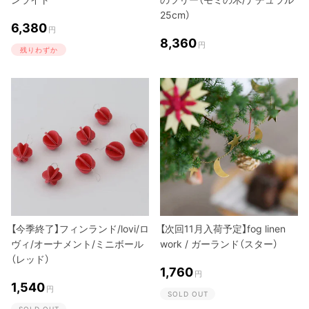
25cm）
6,380
円
8,360
円
残りわずか
【今季終了】フィンランド/lovi/ロ
【次回11月入荷予定】fog linen
ヴィ/オーナメント/ミニボール
work / ガーランド（スター）
（レッド）
1,760
円
1,540
円
SOLD OUT
SOLD OUT