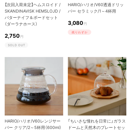
【次回入荷未定】ヘムスロイド /
HARIO/ハリオ/V60透過ドリッ
SKANDINAVISK HEMSLOJD /
パー セラミック/1～4杯用
バターナイフ＆ボードセット
3,080
（ダーラナホース）
円
残りわずか
2,750
円
SOLD OUT
HARIO/ハリオ/V60レンジサー
「ちいさな憧れを日常に」ガラス
バー クリア/2～5杯用（600ml）
ドームと天然木のプレートセッ