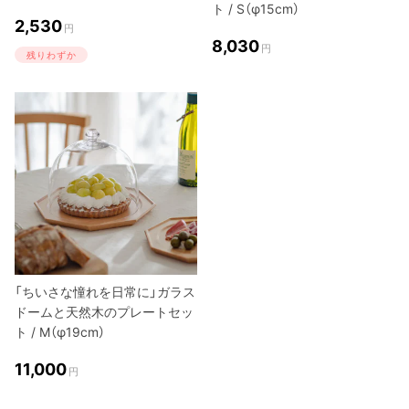
ト / S（φ15cm）
2,530
円
8,030
円
残りわずか
「ちいさな憧れを日常に」ガラス
ドームと天然木のプレートセッ
ト / M（φ19cm）
11,000
円