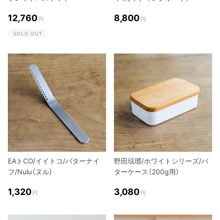
12,760
8,800
円
円
SOLD OUT
EAトCO/イイトコ/バターナイ
野田琺瑯/ホワイトシリーズ/バ
フ/Nulu（ヌル）
ターケース（200g用）
1,320
3,080
円
円