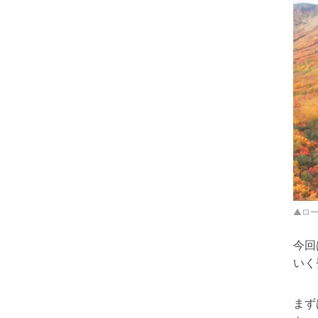
▲ロ
今回
いく
まず