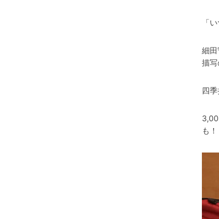
「い
細田
描写
四季
3,
も！