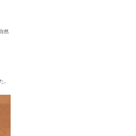
自然
た。