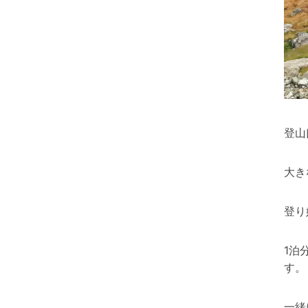
登山
大き
登り
1泊
す。
一緒