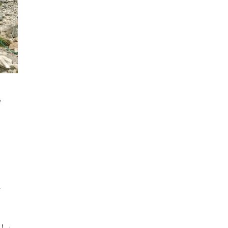
。
ま
！」