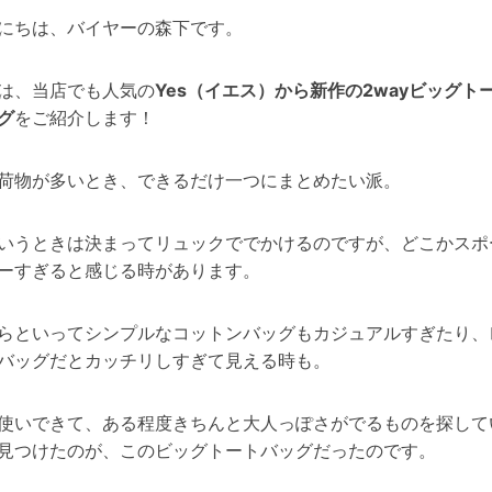
にちは、バイヤーの森下です。
は、当店でも人気の
Yes（イエス）から新作の2wayビッグト
グ
をご紹介します！
荷物が多いとき、できるだけ一つにまとめたい派。
いうときは決まってリュックででかけるのですが、どこかスポ
ーすぎると感じる時があります。
らといってシンプルなコットンバッグもカジュアルすぎたり、
バッグだとカッチリしすぎて見える時も。
使いできて、ある程度きちんと大人っぽさがでるものを探して
見つけたのが、このビッグトートバッグだったのです。