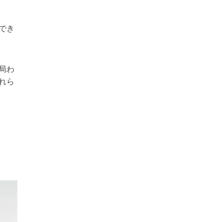
でき
局わ
れら