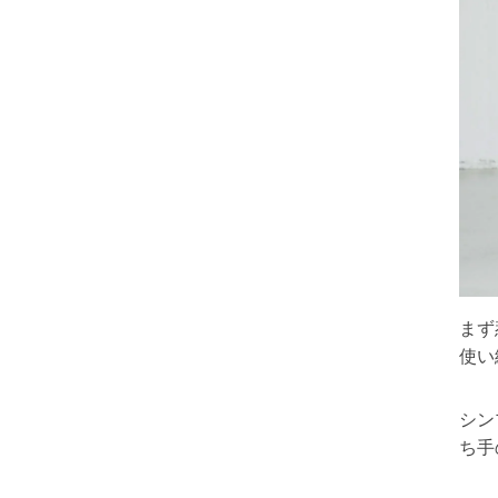
まず
使い
シン
ち手