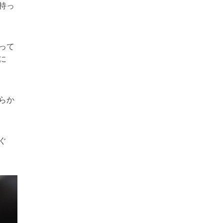
持っ
って
に
らか
ぐ