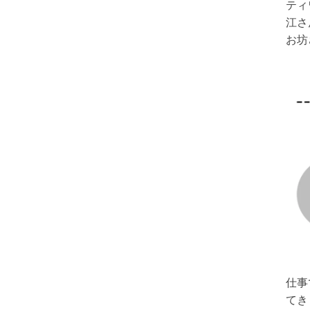
ティ
江さ
お坊
仕事
てき