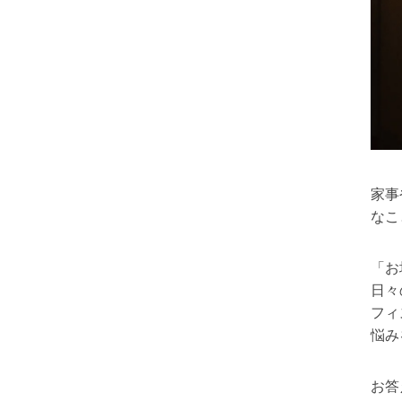
家事
なこ
「お
日々
フィ
悩み
お答