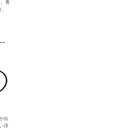
ん。青
り、
が出
い浮