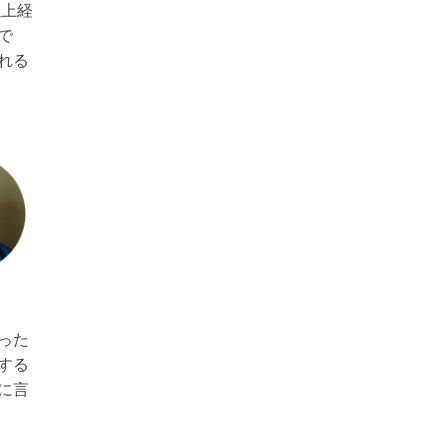
以上経
で
れる
った
する
に言