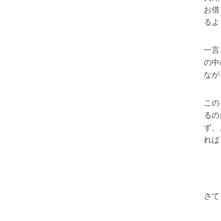
お借
るよ
一言
の中
なが
この
るの
ず、
れば
さて