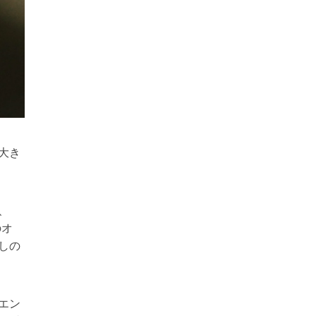
大き
、
のオ
しの
エン