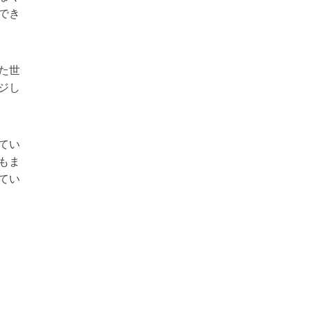
でき
た世
ジし
てい
もま
てい