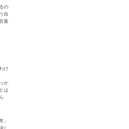
るの
う自
言葉
わけ
っか
とは
ら
常」
決し