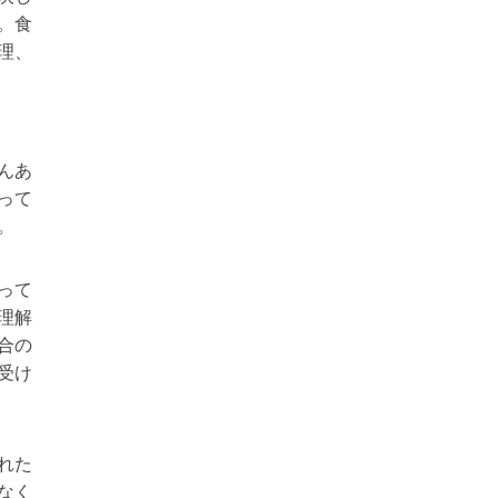
。食
理、
んあ
って
。
って
理解
合の
受け
れた
なく