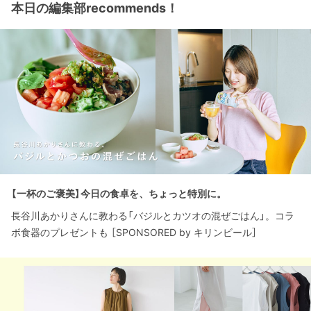
本日の編集部recommends！
【一杯のご褒美】今日の食卓を、ちょっと特別に。
長谷川あかりさんに教わる「バジルとカツオの混ぜごはん」。コラ
ボ食器のプレゼントも ［SPONSORED by キリンビール］