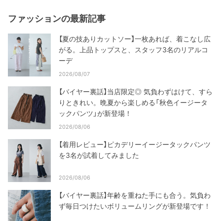
ファッションの最新記事
【夏の技ありカットソー】一枚あれば、着こなし広
がる。上品トップスと、スタッフ3名のリアルコ
ーデ
2026/08/07
【バイヤー裏話】当店限定◎ 気負わずはけて、すら
りときれい。晩夏から楽しめる「秋色イージータ
ックパンツ」が新登場！
2026/08/06
【着用レビュー】ピカデリーイージータックパンツ
を3名が試着してみました
2026/08/06
【バイヤー裏話】年齢を重ねた手にも合う。気負わ
ず毎日つけたいボリュームリングが新登場です！