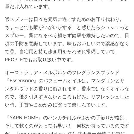
量だけ入れています。
喉スプレーは日々を元気に過ごすためのお守り代わり。
ちょっとでも喉がいがいがする、と感じたらシュシュっと
スプレー。薬になるべく頼らず健康を維持したいので、日
頃の予防を意識しています。味もおいしいので薬感がなく
て◎。自宅用と持ち歩き用をそれぞれ常備していて、
PEOPLEでもお取り扱い中です。
オーストラリア・メルボルンのフレグランスブランド
『Essensorie』のパフュームオイルは、マンダリンとサ
ンダルウッドの香りに癒されます。香水ではなくオイルな
ので、後を引きすぎないところも好み。リフレッシュした
い時、手首やこめかみに塗って楽しんでいます。
『YARN HOME』のハンカチはふかふかの手触りが格別。
そして乾くのがとっても早い！ 何枚か持っているのです
が、『omotesando atelier』の別注カラーが特にお気に