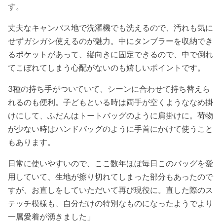
す。
丈夫なキャンバス地で洗濯機でも洗えるので、汚れも気に
せずガシガシ使えるのが魅力。中にタンブラーを収納でき
るポケットがあって、縦向きに固定できるので、中で倒れ
てこぼれてしまう心配がないのも嬉しいポイントです。
3種の持ち手がついていて、シーンに合わせて持ち替えら
れるのも便利。子どもといる時は両手が空くようななめ掛
けにして、ふだんはトートバッグのように肩掛けに。荷物
が少ない時はハンドバッグのように手首にかけて使うこと
もあります。
日常に使いやすいので、ここ数年ほぼ毎日このバッグを愛
用していて、生地が擦り切れてしまった部分もあったので
すが、お直しをしていただいて再び現役に。直した際のス
テッチ模様も、自分だけの特別なものになったようでより
一層愛着が湧きました」