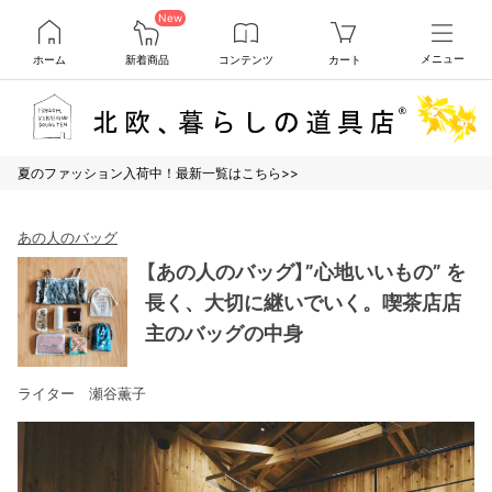
New
ホーム
新着商品
コンテンツ
カート
メニュー
夏のファッション入荷中！最新一覧はこちら>>
あの人のバッグ
【あの人のバッグ】”心地いいもの” を
長く、大切に継いでいく。喫茶店店
主のバッグの中身
ライター 瀬谷薫子