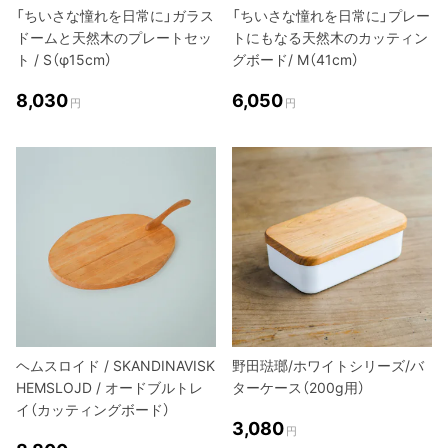
「ちいさな憧れを日常に」ガラス
「ちいさな憧れを日常に」プレー
ドームと天然木のプレートセッ
トにもなる天然木のカッティン
ト / S（φ15cm）
グボード/ M（41cm）
8,030
6,050
円
円
ヘムスロイド / SKANDINAVISK
野田琺瑯/ホワイトシリーズ/バ
HEMSLOJD / オードブルトレ
ターケース（200g用）
イ（カッティングボード）
3,080
円