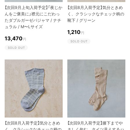
【次回9月上旬入荷予定】「夜じか
【次回8月入荷予定】気分ときめ
んをご褒美に」襟元にこだわっ
く、クラシックなチェック柄の
たダブルガーゼパジャマ / ナチ
靴下 / グリーン
ュラル / M〜Lサイズ
1,210
円
13,470
円
SOLD OUT
SOLD OUT
【次回8月入荷予定】気分ときめ
【次回9月入荷予定】膝下までや
く、クラシックなチェック柄の
さしく包む、タイツ見えするハ