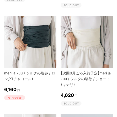
SOLD OUT
meri ja kuu / シルクの腹巻 / ロ
【次回8月ごろ入荷予定】meri ja
ング（チャコール）
kuu / シルクの腹巻 / ショート
（キナリ）
6,160
円
4,620
円
残りわずか
SOLD OUT