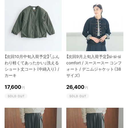
【次回10月中旬入荷予定】「ふん
【次回9月上旬入荷予定】si-si-si
わり軽くてあったかい」洗える
comfort / スースースー コンフ
ショート丈コート（中綿入り） /
ォート / デニムジャケット（38
カーキ
サイズ）
17,600
26,400
円
円
SOLD OUT
SOLD OUT