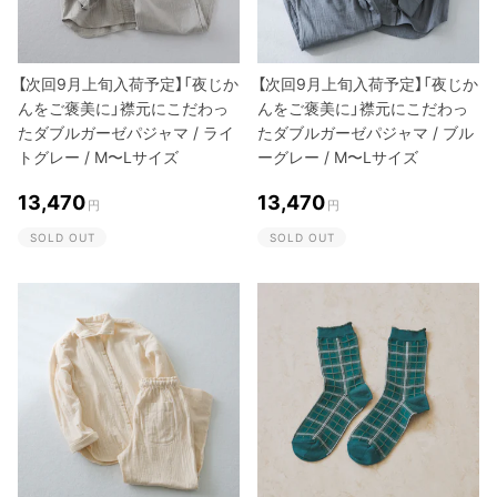
【次回9月上旬入荷予定】「夜じか
【次回9月上旬入荷予定】「夜じか
んをご褒美に」襟元にこだわっ
んをご褒美に」襟元にこだわっ
たダブルガーゼパジャマ / ライ
たダブルガーゼパジャマ / ブル
トグレー / M〜Lサイズ
ーグレー / M〜Lサイズ
13,470
13,470
円
円
SOLD OUT
SOLD OUT