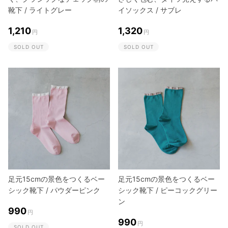
靴下 / ライトグレー
イソックス / サブレ
1,210
1,320
円
円
SOLD OUT
SOLD OUT
足元15cmの景色をつくるベー
足元15cmの景色をつくるベー
シック靴下 / パウダーピンク
シック靴下 / ピーコックグリー
ン
990
円
990
円
SOLD OUT