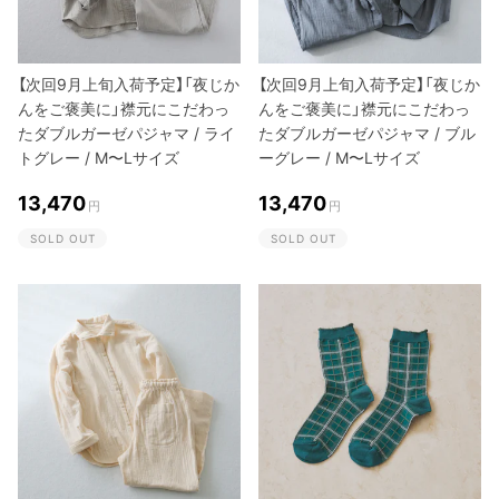
【次回9月上旬入荷予定】「夜じか
【次回9月上旬入荷予定】「夜じか
んをご褒美に」襟元にこだわっ
んをご褒美に」襟元にこだわっ
たダブルガーゼパジャマ / ライ
たダブルガーゼパジャマ / ブル
トグレー / M〜Lサイズ
ーグレー / M〜Lサイズ
13,470
13,470
円
円
SOLD OUT
SOLD OUT