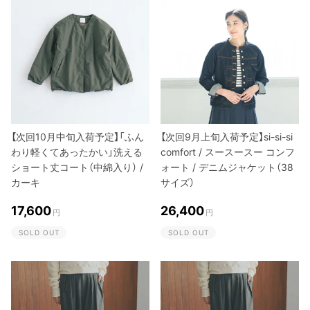
【次回10月中旬入荷予定】「ふん
【次回9月上旬入荷予定】si-si-si
わり軽くてあったかい」洗える
comfort / スースースー コンフ
ショート丈コート（中綿入り） /
ォート / デニムジャケット（38
カーキ
サイズ）
17,600
26,400
円
円
SOLD OUT
SOLD OUT