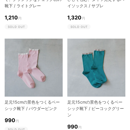
靴下 / ライトグレー
イソックス / サブレ
1,210
1,320
円
円
SOLD OUT
SOLD OUT
足元15cmの景色をつくるベー
足元15cmの景色をつくるベー
シック靴下 / パウダーピンク
シック靴下 / ピーコックグリー
ン
990
円
990
円
SOLD OUT