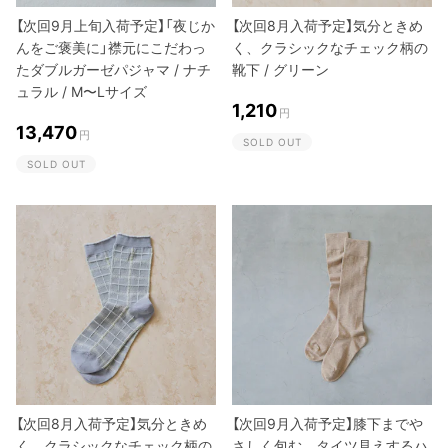
【次回9月上旬入荷予定】「夜じか
【次回8月入荷予定】気分ときめ
んをご褒美に」襟元にこだわっ
く、クラシックなチェック柄の
たダブルガーゼパジャマ / ナチ
靴下 / グリーン
ュラル / M〜Lサイズ
1,210
円
13,470
円
SOLD OUT
SOLD OUT
【次回8月入荷予定】気分ときめ
【次回9月入荷予定】膝下までや
く、クラシックなチェック柄の
さしく包む、タイツ見えするハ