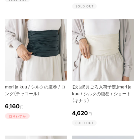
SOLD OUT
meri ja kuu / シルクの腹巻 / ロ
【次回8月ごろ入荷予定】meri ja
ング（チャコール）
kuu / シルクの腹巻 / ショート
（キナリ）
6,160
円
4,620
円
残りわずか
SOLD OUT