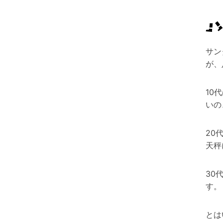
サン
が、
10
いの
20
天秤
30
す。
とは