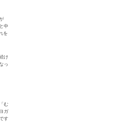
が
と中
れを
続け
なっ
「む
ヨガ
です