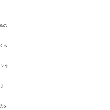
るの
くら
ニンを
でま
皮を