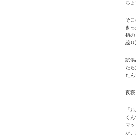
ちょ
そこ
きっ
指の
繰り
試供
たら
たん
夜寝
「お
くん
マッ
が、