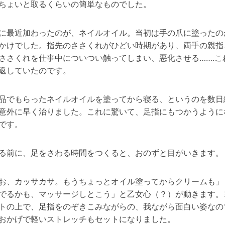
ちょいと取るくらいの簡単なものでした。
に最近加わったのが、ネイルオイル。当初は手の爪に塗ったの
かけでした。指先のささくれがひどい時期があり、両手の親指
ささくれを仕事中についつい触ってしまい、悪化させる…….こ
返していたのです。
品でもらったネイルオイルを塗ってから寝る、というのを数日
意外に早く治りました。これに驚いて、足指にもつかうように
です。
る前に、足をさわる時間をつくると、おのずと目がいきます。
お、カッサカサ。もうちょっとオイル塗ってからクリームも」
でるかも、マッサージしとこう」と乙女心（？）が動きます。
トの上で、足指をのぞきこみながらの、我ながら面白い姿なの
おかげで軽いストレッチもセットになりました。