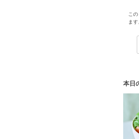
この
ます
本日の