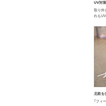
UV対
取り外
れもU
北欧を
「フィ