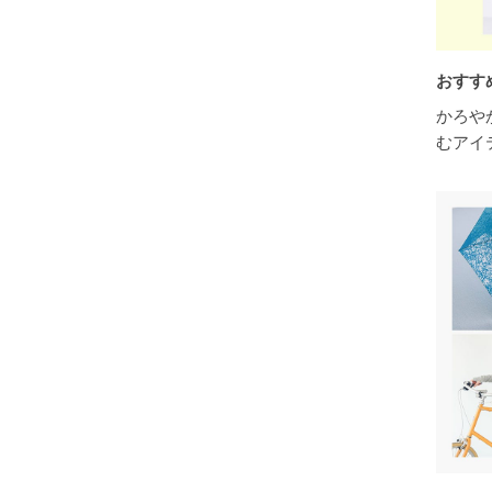
おすす
かろや
むアイ