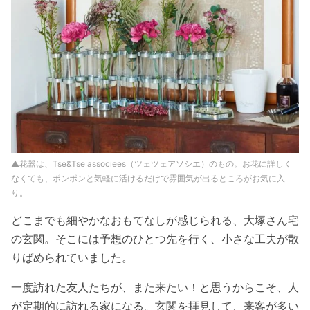
▲花器は、Tse&Tse associees（ツェツェアソシエ）のもの。お花に詳しく
なくても、ポンポンと気軽に活けるだけで雰囲気が出るところがお気に入
り。
どこまでも細やかなおもてなしが感じられる、大塚さん宅
の玄関。そこには予想のひとつ先を行く、小さな工夫が散
りばめられていました。
一度訪れた友人たちが、また来たい！と思うからこそ、人
が定期的に訪れる家になる。玄関を拝見して、来客が多い