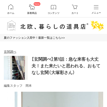
New
ホーム
新着商品
コンテンツ
カート
メニュー
夏のファッション入荷中！最新一覧はこちら>>
玄関調べ
【玄関調べ】第1話：急な来客も大丈
夫！また来たいと思われる、おもて
なし玄関（大塚彩さん）
編集スタッフ 岡本