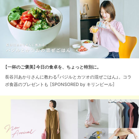
【一杯のご褒美】今日の食卓を、ちょっと特別に。
長谷川あかりさんに教わる「バジルとカツオの混ぜごはん」。コラ
ボ食器のプレゼントも ［SPONSORED by キリンビール］