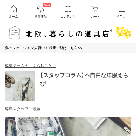
New
ホーム
新着商品
コンテンツ
カート
メニュー
夏のファッション入荷中！最新一覧はこちら>>
編集チームの、くらしごと。
【スタッフコラム】不自由な洋服えら
び
編集スタッフ 齋藤