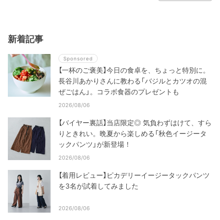
新着記事
Sponsored
【一杯のご褒美】今日の食卓を、ちょっと特別に。
長谷川あかりさんに教わる「バジルとカツオの混
ぜごはん」。コラボ食器のプレゼントも
2026/08/06
【バイヤー裏話】当店限定◎ 気負わずはけて、すら
りときれい。晩夏から楽しめる「秋色イージータ
ックパンツ」が新登場！
2026/08/06
【着用レビュー】ピカデリーイージータックパンツ
を3名が試着してみました
2026/08/06