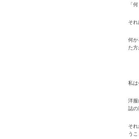
「何
それ
何か
た方
私は
洋服
誌の
それ
うこ