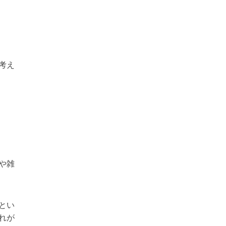
考え
や雑
とい
れが