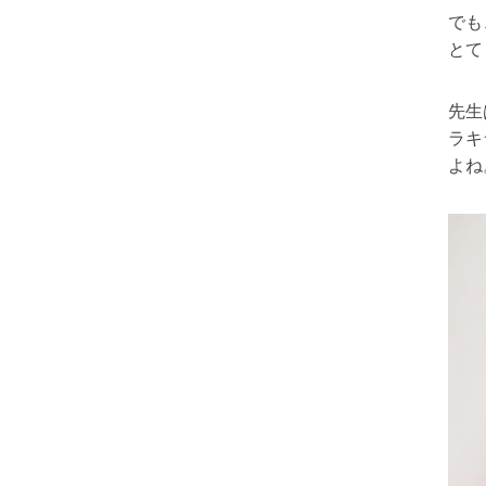
でも
とて
先生
ラキ
よね