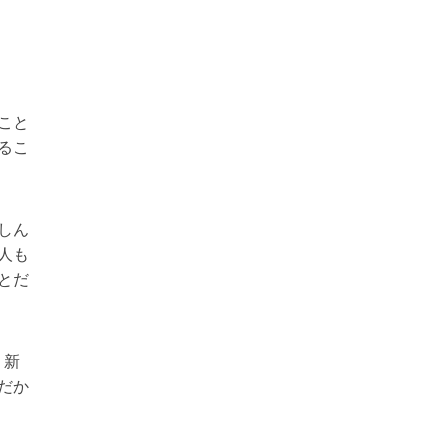
こと
るこ
しん
人も
とだ
く新
だか