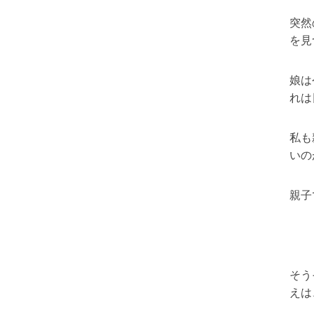
突然
を見
娘は
れは
私
いの
親
そう
えは