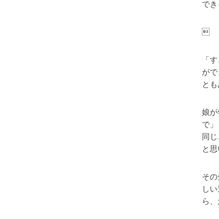
でき

「す
がで
とも
娘が
で」
同じ
と思
その
しい
ら、