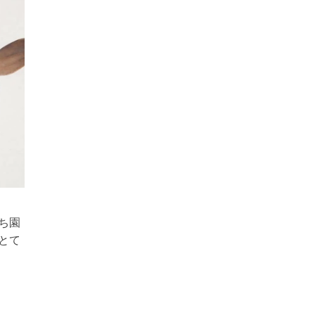
ち園
とて