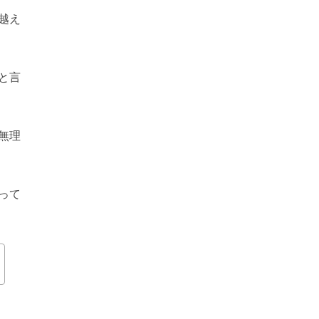
越え
と言
無理
って