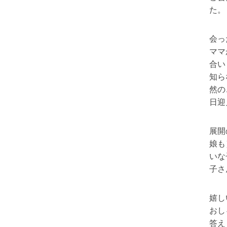
た。
会っ
ママ
合い
知ら
然の
日迎
展開
娘も
いな
子さ
嬉し
おし
答え