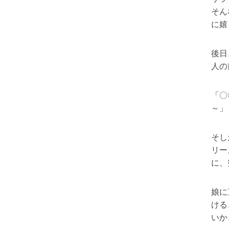
そん
に嬉
後日
人の
「〇
～」
そし
リー
に、
娘に
ける
いか