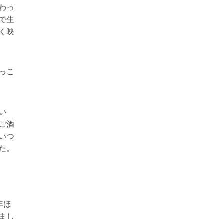
わっ
で生
く映
っこ
い
ご酒
いつ
た。
年ほ
まし