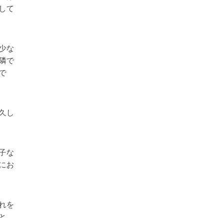
して
少な
隣で
で
久し
子な
にお
れを
と。