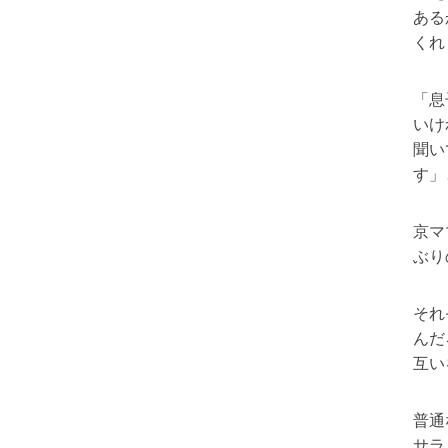
ある
くれ
「息
いけ
聞い
す」
京マ
ぶり
それ
んだ
互い
普通
サラ