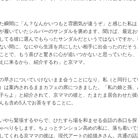
た瞬間に「ん？なんかいつもと雰囲気が違うぞ」と感じた私は
が履いていたシルバーのサンダルを褒めます。聞けば、最近お
してる彼に選んでもらったサンダルだというではないですか。
ない間に、なにやら生涯を共にしたい相手に出会ったのだそう
ことで、もう喜びと驚きに心が追いつかないと思っていたら、
えに来るから、紹介するわ」と京ママ。
の早さについていけないまま会うことになり、私（と同行して
）は案内されるままカフェの席につきました。「私の娘と孫、
子らよ」と紹介されて、京ママの彼と、たまたま居合わせた彼
んも含め5人でお茶をすることに。
いやら緊張するやらで、ひたすら場を和ませる会話の糸口を探
ゃべりをします。ちょっとテンション高めの私に、落ち着いて
してくれる京ママの彼は、現代アートの絵描きさん。共通の話