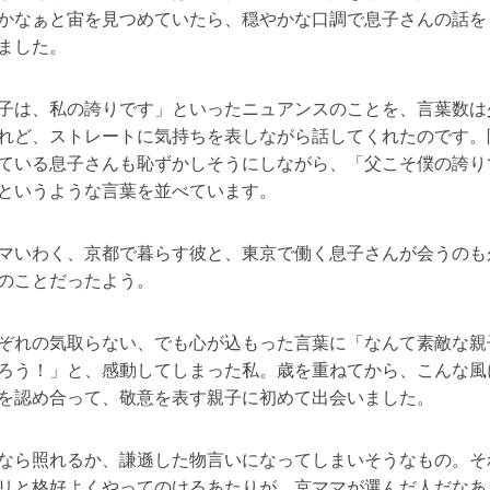
かなぁと宙を見つめていたら、穏やかな口調で息子さんの話を
ました。
子は、私の誇りです」といったニュアンスのことを、言葉数は
れど、ストレートに気持ちを表しながら話してくれたのです。
ている息子さんも恥ずかしそうにしながら、「父こそ僕の誇り
というような言葉を並べています。
マいわく、京都で暮らす彼と、東京で働く息子さんが会うのも
のことだったよう。
ぞれの気取らない、でも心が込もった言葉に「なんて素敵な親
ろう！」と、感動してしまった私。歳を重ねてから、こんな風
を認め合って、敬意を表す親子に初めて出会いました。
なら照れるか、謙遜した物言いになってしまいそうなもの。そ
リと格好よくやってのけるあたりが、京ママが選んだ人だなあ