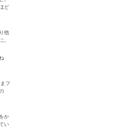
ほど
り他
に。
ね
ままフ
の
をか
てい