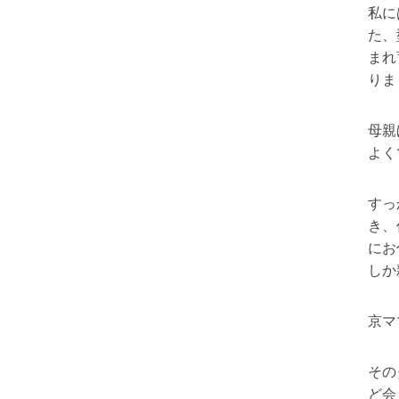
私に
た、
まれ
りま
母親
よく
すっ
き、
にお
しか
京マ
その
ど会