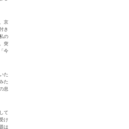
、京
付き
私の
。突
「今
いた
みた
の息
して
受け
題は