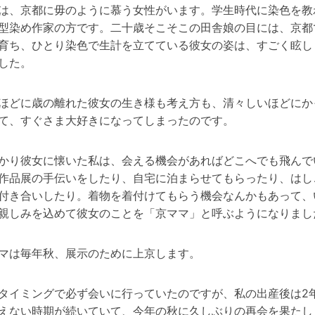
は、京都に毋のように慕う女性がいます。学生時代に染色を教
型染め作家の方です。二十歳そこそこの田舎娘の目には、京都
育ち、ひとり染色で生計を立てている彼女の姿は、すごく眩し
した。
ほどに歳の離れた彼女の生き様も考え方も、清々しいほどにか
て、すぐさま大好きになってしまったのです。
かり彼女に懐いた私は、会える機会があればどこへでも飛んで
作品展の手伝いをしたり、自宅に泊まらせてもらったり、はし
付き合いしたり。着物を着付けてもらう機会なんかもあって、
親しみを込めて彼女のことを「京ママ」と呼ぶようになりまし
マは毎年秋、展示のために上京します。
タイミングで必ず会いに行っていたのですが、私の出産後は2
えない時期が続いていて、今年の秋に久しぶりの再会を果たし