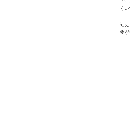
「す
くい
袖丈
要が