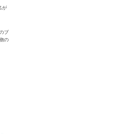
名が
のブ
物の