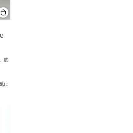
せ
、膨
気に