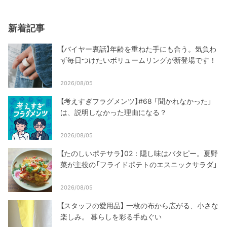
新着記事
【バイヤー裏話】年齢を重ねた手にも合う。気負わ
ず毎日つけたいボリュームリングが新登場です！
2026/08/05
【考えすぎフラグメンツ】#68 「聞かれなかった」
は、説明しなかった理由になる？
2026/08/05
【たのしいポテサラ】02：隠し味はバタピー。夏野
菜が主役の「フライドポテトのエスニックサラダ」
2026/08/05
【スタッフの愛用品】 一枚の布から広がる、小さな
楽しみ。 暮らしを彩る手ぬぐい