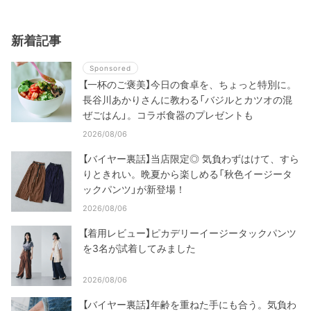
新着記事
Sponsored
【一杯のご褒美】今日の食卓を、ちょっと特別に。
長谷川あかりさんに教わる「バジルとカツオの混
ぜごはん」。コラボ食器のプレゼントも
2026/08/06
【バイヤー裏話】当店限定◎ 気負わずはけて、すら
りときれい。晩夏から楽しめる「秋色イージータ
ックパンツ」が新登場！
2026/08/06
【着用レビュー】ピカデリーイージータックパンツ
を3名が試着してみました
2026/08/06
【バイヤー裏話】年齢を重ねた手にも合う。気負わ