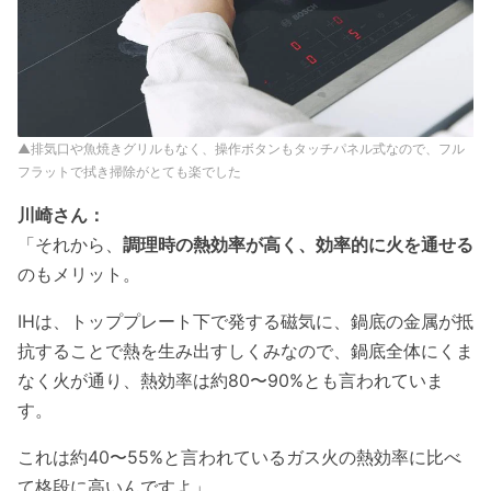
▲排気口や魚焼きグリルもなく、操作ボタンもタッチパネル式なので、フル
フラットで拭き掃除がとても楽でした
川崎さん：
「それから、
調理時の熱効率が高く、効率的に火を通せる
のもメリット。
IHは、トッププレート下で発する磁気に、鍋底の金属が抵
抗することで熱を生み出すしくみなので、鍋底全体にくま
なく火が通り、熱効率は約80〜90%とも言われていま
す。
これは約40〜55%と言われているガス火の熱効率に比べ
て格段に高いんですよ」