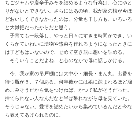
ちごジャムや唐辛子みそを詰めるような行為は、心にゆと
りがないとできない。さらにはあの頃、我が家の梅が今ほ
どおいしくできなかったのは、分量も干し方も、いろいろ
と大雑把だったからだと思う。
子育ても一段落し、やっと日々にすきま時間ができ、い
くらかていねいに漬物や惣菜を作れるようになったときに
は子どもはいないので、せめて空き瓶に想いを詰める。
そういうことだよね、と心のなかで母に話しかける。
今、我が家の吊戸棚には大中小・細長・まん丸。出番を
待つ瓶が６、７個ある。何年後かには娘に疎まれるほど溜
めこみそうだから気をつけねば。かつて私がそうだった。
捨てられない人なんだなと半ば呆れながら母を見ていた。
そうじゃない。愛情を詰めたいから集めているんだと今な
ら教えてあげられるのに。