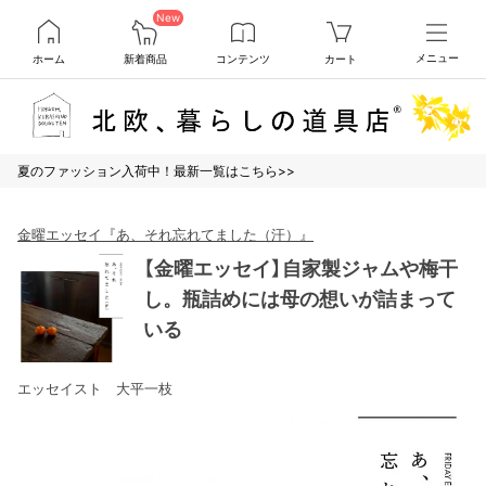
New
ホーム
新着商品
コンテンツ
カート
メニュー
夏のファッション入荷中！最新一覧はこちら>>
金曜エッセイ『あ、それ忘れてました（汗）』
【金曜エッセイ】自家製ジャムや梅干
し。瓶詰めには母の想いが詰まって
いる
エッセイスト 大平一枝