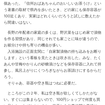
個あった。『信州おばあちゃんのおいしいお茶うけ』とい
う著書の取材で県内を歩いたとき、どの家にも保存容器が
100近くあり、実家はどれくらいだろうと試しに数えたか
ら間違いはない。
長野の年配者の家庭の多くは、野沢菜をはじめ家で漬物
を作る習慣があり、同じそれでも家ごとに味が違うので、
お裾分けや持ち寄りの機会が多い。
入浴施設の正面玄関に「自家製漬物の持ち込みをお断り
します」という看板を見たときは吹き出した。みな、たく
あんや甘梅やかりんの砂糖漬けなどを保存容器に入れて持
参し、風呂上がりにくつろぎながらお茶請けにするからだ
ろう。
そりゃあ、容器や空き瓶はつねに必要だ。
ところがこの２年、私は空き瓶が欲しくてしかたがな
い。すぐには集まらないので、100円ショップで何度も買