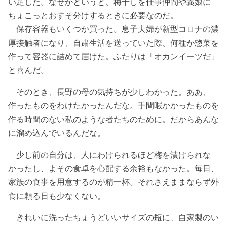
い足した。なぜかというと、梅干しを仕事仲間や義娘に
ちょこっとおすそ分けするときに必要なのだ。
保存容器もいくつか買った。息子夫婦が新型コロナの濃
厚接触者になり、自粛生活を送っていた際、何種か惣菜を
作って容器に詰めて届けた。ふたりは「オカンイーツだ」
と喜んだ。
そのとき、長野の母の気持ちが少しわかった。ああ、
作ったものをわけたかったんだな。手間暇かかったものを
作る時間のない私のような者たちのために。だからあんな
に溜め込んでいるんだな。
少し前の自分は、人にわけられるほど梅を漬けられな
かったし、よその食卓を心配する余裕もなかった。毎日、
家族の食事を用意するのが精一杯。それさえままならず外
食に頼る日も少なくない。
きれいに洗ったちょうどいいサイズの瓶に、自家製のい